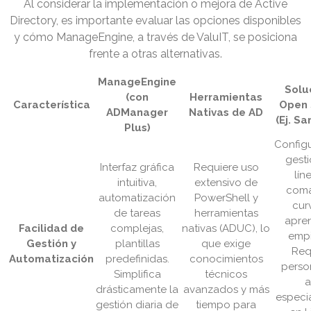
Al considerar la implementación o mejora de Active
Directory, es importante evaluar las opciones disponibles
y cómo ManageEngine, a través de ValuIT, se posiciona
frente a otras alternativas.
ManageEngine
Solu
(con
Herramientas
Característica
Open 
ADManager
Nativas de AD
(Ej. S
Plus)
Config
gest
Interfaz gráfica
Requiere uso
lín
intuitiva,
extensivo de
coma
automatización
PowerShell y
cur
de tareas
herramientas
apre
Facilidad de
complejas,
nativas (ADUC), lo
empi
Gestión y
plantillas
que exige
Req
Automatización
predefinidas.
conocimientos
perso
Simplifica
técnicos
a
drásticamente la
avanzados y más
especi
gestión diaria de
tiempo para