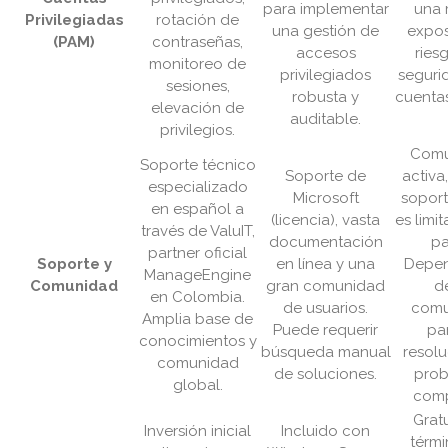
para implementar
una 
Privilegiadas
rotación de
una gestión de
expos
(PAM)
contraseñas,
accesos
ries
monitoreo de
privilegiados
seguri
sesiones,
robusta y
cuentas
elevación de
auditable.
privilegios.
Comu
Soporte técnico
Soporte de
activa
especializado
Microsoft
soport
en español a
(licencia), vasta
es limi
través de ValuIT,
documentación
pa
partner oficial
Soporte y
en línea y una
Depen
ManageEngine
Comunidad
gran comunidad
d
en Colombia.
de usuarios.
comu
Amplia base de
Puede requerir
pa
conocimientos y
búsqueda manual
resol
comunidad
de soluciones.
prob
global.
comp
Grat
Inversión inicial
Incluido con
térm