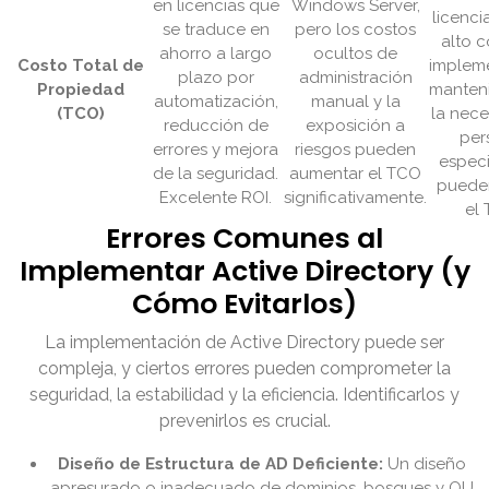
en licencias que
Windows Server,
licenci
se traduce en
pero los costos
alto 
ahorro a largo
ocultos de
Costo Total de
implem
plazo por
administración
Propiedad
manten
automatización,
manual y la
(TCO)
la nec
reducción de
exposición a
per
errores y mejora
riesgos pueden
espec
de la seguridad.
aumentar el TCO
pueden
Excelente ROI.
significativamente.
el
Errores Comunes al
Implementar Active Directory (y
Cómo Evitarlos)
La implementación de Active Directory puede ser
compleja, y ciertos errores pueden comprometer la
seguridad, la estabilidad y la eficiencia. Identificarlos y
prevenirlos es crucial.
Diseño de Estructura de AD Deficiente:
Un diseño
apresurado o inadecuado de dominios, bosques y OU