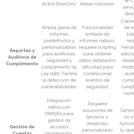
en L
Active Directory.
tareas rutinarias.
servi
dire
Capac
Amplia gama de
Funcionalidad
de r
informes
limitada de
bás
predefinidos y
informes nativos,
req
personalizables
requiere scripting
herra
Reportes y
para auditorías,
para obtener
adici
Auditoría de
seguridad y
datos detallados,
desar
Cumplimiento
cumplimiento (ej.
dificultad para
medid
Ley 1581). Facilita
correlacionar
audi
la detección de
eventos de
compl
vulnerabilidades.
seguridad.
cumpl
norm
Integración
Requiere
nativa con
soluciones de
Gener
PAM360 para
terceros o
no i
gestión de
desarrollo
funcio
Gestión de
accesos
personalizado
lo que
Cuentas
privilegiados,