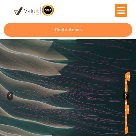
Contáctenos
H
a
b
l
e
m
o
s
!