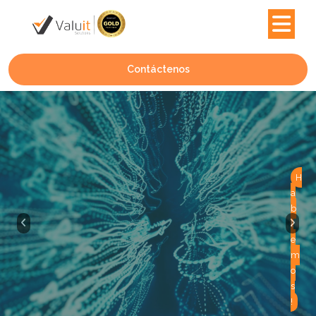
Contáctenos
H
a
b
l
e
m
o
s
!