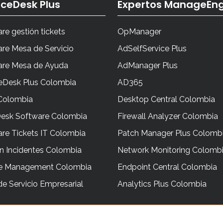
iceDesk Plus
Expertos ManageEng
re gestión tickets
OpManager
re Mesa de Servicio
AdSelfService Plus
are Mesa de Ayuda
AdManager Plus
eDesk Plus Colombia
AD365
Colombia
Desktop Central Colombia
Desk Software Colombia
Firewall Analyzer Colombia
re Tickets IT Colombia
Patch Manager Plus Colomb
n Incidentes Colombia
Network Monitoring Colomb
ce Management Colombia
Endpoint Central Colombia
e Servicio Empresarial
Analytics Plus Colombia