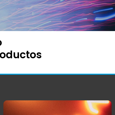
o
roductos