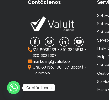
Contáctenos
Serv
Softwa
Softwa
Softw
Servic
ITSM 
315 8039236 - 310 3825613 -
320 3023307
Help 
marketing@valuit.co
Softwa
Cra. 63 No. 100- 57 Bogotá -
Colombia
Gestió
Servi
Contáctenos
Mesa d
Politica de Tratamientos personales