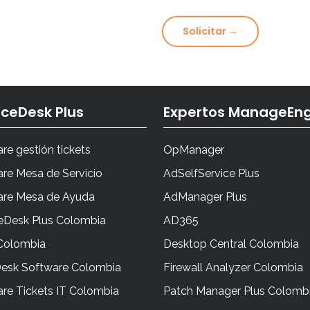
Solicitar →
iceDesk Plus
Expertos ManageEng
re gestión tickets
OpManager
re Mesa de Servicio
AdSelfService Plus
are Mesa de Ayuda
AdManager Plus
eDesk Plus Colombia
AD365
Colombia
Desktop Central Colombia
Desk Software Colombia
Firewall Analyzer Colombia
re Tickets IT Colombia
Patch Manager Plus Colomb