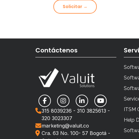
Solicitar →
Contáctenos
Serv
Softwa
Softwa
Softw
Servic
ITSM 
315 8039236 - 310 3825613 -
320 3023307
Help 
marketing@valuit.co
Softwa
Cra. 63 No. 100- 57 Bogotá -