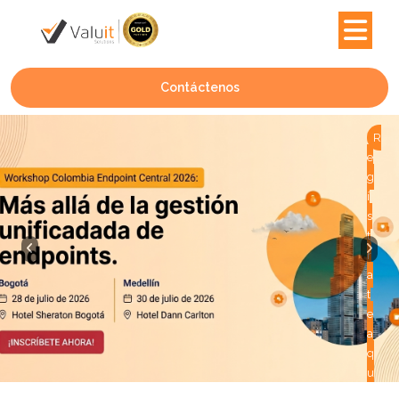
Contáctenos
R
e
g
í
s
t
r
a
t
e
a
q
u
í