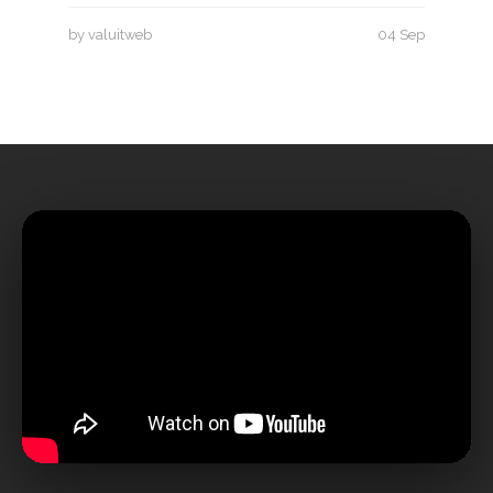
by valuitweb
04 Sep