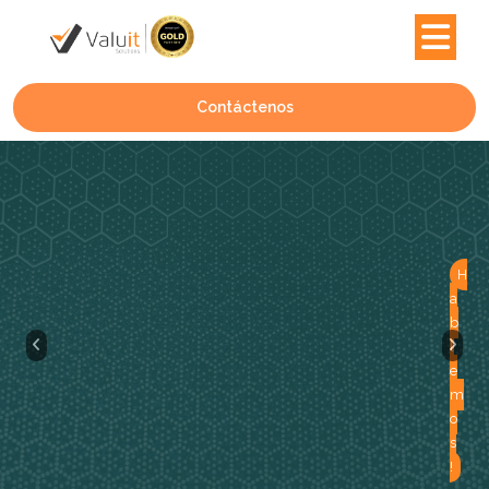
Contáctenos
H
a
b
l
e
m
o
s
!