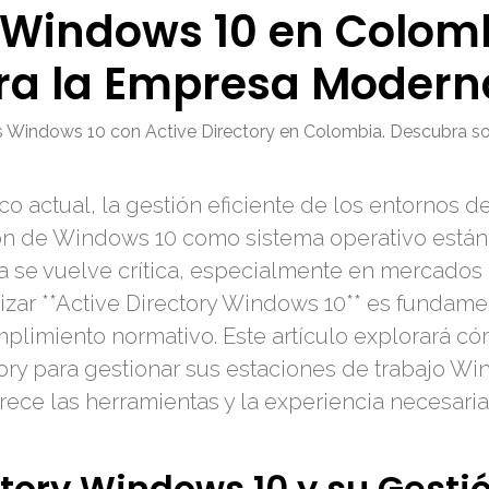
y Windows 10 en Colomb
ara la Empresa Modern
vos Windows 10 con Active Directory en Colombia. Descubra 
 actual, la gestión eficiente de los entornos de
ón de Windows 10 como sistema operativo están
ra se vuelve crítica, especialmente en mercado
zar **Active Directory Windows 10** es fundamen
umplimiento normativo. Este artículo explorará 
ory para gestionar sus estaciones de trabajo W
rece las herramientas y la experiencia necesaria
ctory Windows 10 y su Gesti