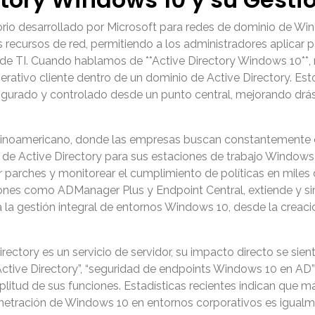
ctorio desarrollado por Microsoft para redes de dominio de W
s recursos de red, permitiendo a los administradores aplicar p
 de TI. Cuando hablamos de **Active Directory Windows 10**, 
perativo cliente dentro de un dominio de Active Directory. Es
igurado y controlado desde un punto central, mejorando drást
inoamericano, donde las empresas buscan constantemente op
a de Active Directory para sus estaciones de trabajo Windows
icar parches y monitorear el cumplimiento de políticas en mile
iones como ADManager Plus y Endpoint Central, extiende y si
a la gestión integral de entornos Windows 10, desde la creac
ectory es un servicio de servidor, su impacto directo se sien
ctive Directory”, “seguridad de endpoints Windows 10 en AD
amplitud de sus funciones. Estadísticas recientes indican que 
 penetración de Windows 10 en entornos corporativos es igual