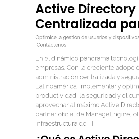
Active Director
Centralizada p
Optimice la gestión de usuarios y dispositi
¡Contáctenos!
En el dinámico panorama tecnológico
empresas. Con la creciente adopci
administración centralizada y segu
Latinoamérica. Implementar y optimi
productividad, la seguridad y el c
aprovechar al máximo Active Direct
partner oficial de ManageEngine, of
infraestructura de TI.
¿Qué es Active Dire