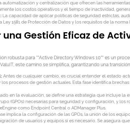
 automatización y centralización que ofrecen las herramienta
amente los costos operativos y el tiempo de inactividad, gener
:
La capacidad de aplicar políticas de seguridad estrictas, aud
 Ley 1581 de Protección de Datos y los requisitos de la norma 
na Gestión Eficaz de Activ
ón robusta para **Active Directory Windows 10** es un proces
luIT, este camino se simplifica, garantizando una transición
:
Antes de cualquier cambio, es crucial entender el estado actu
 los procesos de gestión actuales. Esta fase identifica brecha
do en la evaluación, se define una estrategia que incluye la 
rupo (GPOs) necesarias para seguridad y configuración, y los ro
geEngine como Endpoint Central o ADManager Plus.
ase implica la configuración de las GPOs, la unión de los equi
gración de usuarios y equipos si es necesario. Se asegura que