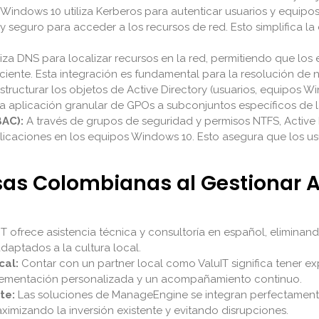
Windows 10 utiliza Kerberos para autenticar usuarios y equipos
 seguro para acceder a los recursos de red. Esto simplifica la 
iliza DNS para localizar recursos en la red, permitiendo que l
iciente. Esta integración es fundamental para la resolución de 
tructurar los objetos de Active Directory (usuarios, equipos Wi
 la aplicación granular de GPOs a subconjuntos específicos de 
BAC):
A través de grupos de seguridad y permisos NTFS, Active D
icaciones en los equipos Windows 10. Esto asegura que los usu
as Colombianas al Gestionar Ac
IT ofrece asistencia técnica y consultoría en español, elimin
daptados a la cultura local.
cal:
Contar con un partner local como ValuIT significa tener 
lementación personalizada y un acompañamiento continuo.
te:
Las soluciones de ManageEngine se integran perfectamente 
ximizando la inversión existente y evitando disrupciones.