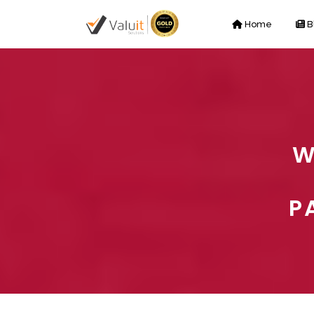
Home
B
W
P