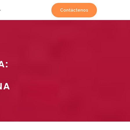
Contáctenos
o
A:
NA