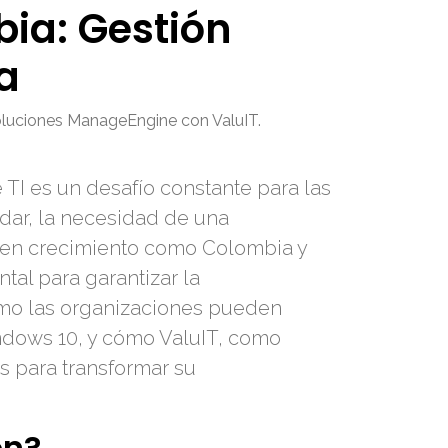
ia: Gestión
a
soluciones ManageEngine con ValuIT.
 TI es un desafío constante para las
dar, la necesidad de una
s en crecimiento como Colombia y
tal para garantizar la
cómo las organizaciones pueden
indows 10, y cómo ValuIT, como
s para transformar su
ón?