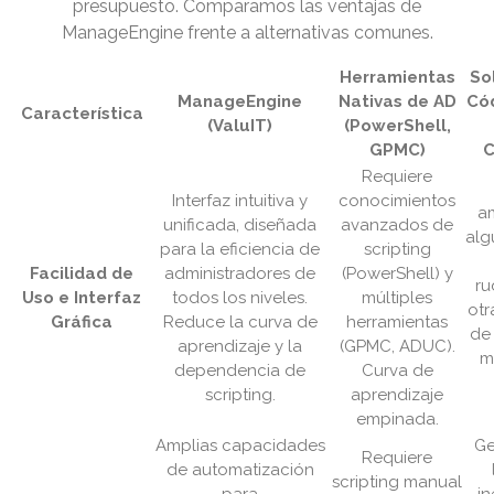
presupuesto. Comparamos las ventajas de
ManageEngine frente a alternativas comunes.
Herramientas
So
ManageEngine
Nativas de AD
Cód
Característica
(ValuIT)
(PowerShell,
GPMC)
C
Requiere
Interfaz intuitiva y
conocimientos
a
unificada, diseñada
avanzados de
alg
para la eficiencia de
scripting
Facilidad de
administradores de
(PowerShell) y
ru
Uso e Interfaz
todos los niveles.
múltiples
otr
Gráfica
Reduce la curva de
herramientas
de 
aprendizaje y la
(GPMC, ADUC).
m
dependencia de
Curva de
scripting.
aprendizaje
empinada.
Amplias capacidades
Ge
Requiere
de automatización
scripting manual