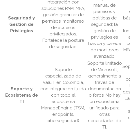
Integración con
manual de
soluciones PAM, MFA,
permisos y
gestión granular de
Seguridad y
políticas de
bás
permisos, monitoreo
Gestión de
seguridad; la
de accesos
Privilegios
gestión de
fun
privilegiados.
privilegios es
Fortalece la postura
básica y carece
c
de seguridad.
de monitoreo
MFA
avanzado.
Soporte limitado
Sop
Soporte
de Microsoft,
especializado de
generalmente a
c
ValuIT en Colombia,
través de
Soporte y
con integración fluida
documentación
des
Ecosistema de
con todo el
o foros. No hay
La
TI
ecosistema
un ecosistema
ManageEngine (ITSM,
unificado para
s
endpoints,
otras
ciberseguridad).
necesidades de
TI.