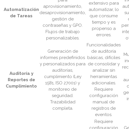
para
in
extensivo para
aprovisionamiento,
au
Automatización
automatizar, lo
desaprovisionamiento,
su
de Tareas
que consume
gestión de
tiempo y es
contraseñas y GPO.
per
propenso a
Flujos de trabajo
int
errores.
personalizables.
o
Funcionalidades
Generación de
de auditoría
Mu
informes predefinidos
básicas, difíciles
in
y personalizados para
de consolidar y
rec
auditorías,
analizar sin
Auditoría y
cumplimiento (Ley
herramientas
Reportes de
au
1581, ISO 27001) y
adicionales.
Cumplimiento
d
monitoreo de
Requiere
ge
seguridad.
configuración
i
Trazabilidad
manual de
completa.
registros de
eventos.
Requiere
configuración
Ge