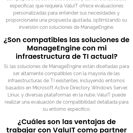
específicas que requiera. ValuIT ofrece evaluaciones
personalizadas para entender sus necesidades y
proporcionarle una propuesta ajustada, optimizando su
inversión con soluciones de ManageEngine.
¿Son compatibles las soluciones de
ManageEngine con mi
infraestructura de TI actual?
Sí, las soluciones de ManageEngine están diseñadas para
ser altamente compatibles con la mayoría de las
infraestructuras de TI existentes, incluyendo entornos
basados en Microsoft Active Directory, Windows Server,
Linux, y diversas plataformas en la nube. ValuIT puede
realizar una evaluación de compatibilidad detallada para
su entorno específico.
¿Cuáles son las ventajas de
trabajar con ValuIT como partner