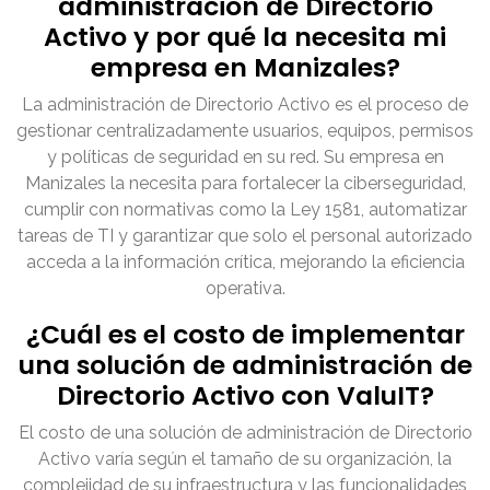
administración de Directorio
Activo y por qué la necesita mi
empresa en Manizales?
La administración de Directorio Activo es el proceso de
gestionar centralizadamente usuarios, equipos, permisos
y políticas de seguridad en su red. Su empresa en
Manizales la necesita para fortalecer la ciberseguridad,
cumplir con normativas como la Ley 1581, automatizar
tareas de TI y garantizar que solo el personal autorizado
acceda a la información crítica, mejorando la eficiencia
operativa.
¿Cuál es el costo de implementar
una solución de administración de
Directorio Activo con ValuIT?
El costo de una solución de administración de Directorio
Activo varía según el tamaño de su organización, la
complejidad de su infraestructura y las funcionalidades