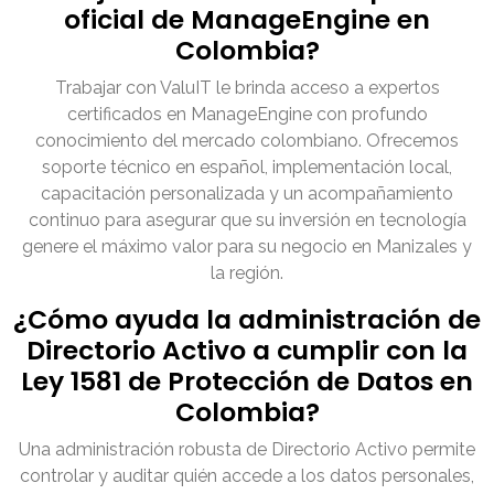
oficial de ManageEngine en
Colombia?
Trabajar con ValuIT le brinda acceso a expertos
certificados en ManageEngine con profundo
conocimiento del mercado colombiano. Ofrecemos
soporte técnico en español, implementación local,
capacitación personalizada y un acompañamiento
continuo para asegurar que su inversión en tecnología
genere el máximo valor para su negocio en Manizales y
la región.
¿Cómo ayuda la administración de
Directorio Activo a cumplir con la
Ley 1581 de Protección de Datos en
Colombia?
Una administración robusta de Directorio Activo permite
controlar y auditar quién accede a los datos personales,