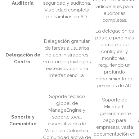
Auditoría
seguridad y auditoría.
adicionales para
Visibilidad completa
auditorías
de cambios en AD.
completas.
La delegación es
posible pero más
Delegación granular
compleja de
de tareas a usuarios
configurar y
Delegación de
no administradores
monitorear,
Control
sin otorgar privilegios
requiriendo un
excesivos, con una
profundo
interfaz sencilla.
conocimiento de
permisos de AD.
Soporte técnico
Soporte de
global de
Microsoft
ManageEngine y
(generalmente
Soporte y
soporte local
pago para
Comunidad
especializado de
empresas), vasta
ValuIT en Colombia.
documentación en
Comunidad activa de