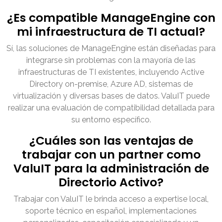
¿Es compatible ManageEngine con
mi infraestructura de TI actual?
Sí, las soluciones de ManageEngine están diseñadas para
integrarse sin problemas con la mayoría de las
infraestructuras de TI existentes, incluyendo Active
Directory on-premise, Azure AD, sistemas de
virtualización y diversas bases de datos. ValuIT puede
realizar una evaluación de compatibilidad detallada para
su entorno específico.
¿Cuáles son las ventajas de
trabajar con un partner como
ValuIT para la administración de
Directorio Activo?
Trabajar con ValuIT le brinda acceso a expertise local,
soporte técnico en español, implementaciones