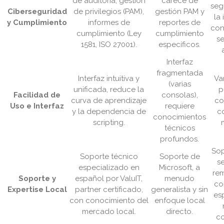
de auditoría, gestión
carece de
seg
Ciberseguridad
de privilegios (PAM),
gestión PAM y
la
y Cumplimiento
informes de
reportes de
con
cumplimiento (Ley
cumplimiento
se
1581, ISO 27001).
específicos.
Interfaz
fragmentada
Interfaz intuitiva y
Va
(varias
unificada, reduce la
p
Facilidad de
consolas),
curva de aprendizaje
co
Uso e Interfaz
requiere
y la dependencia de
c
conocimientos
scripting.
técnicos
profundos.
Sop
Soporte técnico
Soporte de
s
especializado en
Microsoft, a
rem
Soporte y
español por ValuIT,
menudo
co
Expertise Local
partner certificado,
generalista y sin
es
con conocimiento del
enfoque local
mercado local.
directo.
c