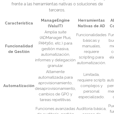
frente a las herramientas nativas o soluciones de
terceros.
ManageEngine
Herramientas
A
Característica
(ValuIT)
Nativas de AD
Co
Amplia suite
Funcionalidades
Fu
(ADManager Plus,
básicas y
bu
PAM360, etc.) para
Funcionalidad
manuales,
m
gestión masiva,
de Gestión
requiere
c
automatización,
scripting para
el
informes y delegación
automatización.
granular.
Altamente
Limitada,
automatizada para
requiere scripts
aut
aprovisionamiento,
Automatización
complejos y
per
desaprovisionamiento,
personal
men
cambios de GPO y
especializado.
tareas repetitivas.
Pu
Funciones avanzadas
Auditoría básica,
fu