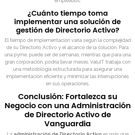
empleados.
¿Cuánto tiempo toma
implementar una solución de
gestión de Directorio Activo?
El tiempo de implementación varía según la complejidad
de su Directorio Activo y el alcance de la solución. Para
una pyme, puede ser de semanas, mientras que para una
gran corporación, podría llevar meses. ValuIT trabaja con
una metodología estructurada para asegurar una
implementación eficiente y minimizar las interrupciones
en sus operaciones.
Conclusión: Fortalezca su
Negocio con una Administración
de Directorio Activo de
Vanguardia
La
administración de Directorio Activo
es más que