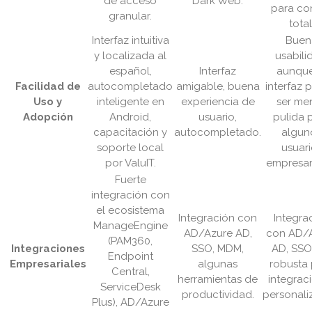
de acceso
Dark Web.
para con
granular.
total
Interfaz intuitiva
Buen
y localizada al
usabili
español,
Interfaz
aunque
Facilidad de
autocompletado
amigable, buena
interfaz 
Uso y
inteligente en
experiencia de
ser me
Adopción
Android,
usuario,
pulida 
capacitación y
autocompletado.
algun
soporte local
usuari
por ValuIT.
empresari
Fuerte
integración con
el ecosistema
Integración con
Integra
ManageEngine
AD/Azure AD,
con AD/
(PAM360,
Integraciones
SSO, MDM,
AD, SSO,
Endpoint
Empresariales
algunas
robusta
Central,
herramientas de
integrac
ServiceDesk
productividad.
personali
Plus), AD/Azure