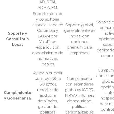
AD, SIEM,
MDM/UEM.
Soporte técnico
y consultoría
Soporte g
especializada en
Soporte global,
comuni
Colombia y
generalmente en
Soporte y
activ
LATAM por
inglés, con
Consultoría
opcione
ValuIT, en
opciones
Local
sopor
español, con
premium para
dedicado
conocimiento de
empresas.
empres
normativas
locales.
Cumplim
Ayuda a cumplir
con está
con Ley 1581 e
Cumplimiento
global
ISO 27001,
con estándares
opción
reportes de
globales (GDPR,
Cumplimiento
auto
auditoría
HIPAA), informes
y Gobernanza
hosped
detallados,
de seguridad,
para m
gestión de
políticas
control
políticas
personalizables.