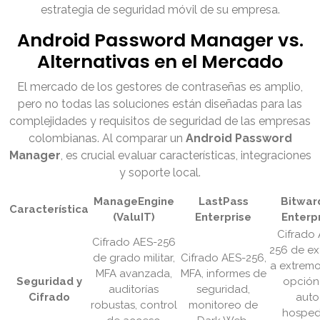
estrategia de seguridad móvil de su empresa.
Android Password Manager vs.
Alternativas en el Mercado
El mercado de los gestores de contraseñas es amplio,
pero no todas las soluciones están diseñadas para las
complejidades y requisitos de seguridad de las empresas
colombianas. Al comparar un
Android Password
Manager
, es crucial evaluar características, integraciones
y soporte local.
ManageEngine
LastPass
Bitwar
Característica
(ValuIT)
Enterprise
Enterp
Cifrado
Cifrado AES-256
256 de e
de grado militar,
Cifrado AES-256,
a extremo
MFA avanzada,
MFA, informes de
Seguridad y
opción
auditorías
seguridad,
Cifrado
auto
robustas, control
monitoreo de
hosped