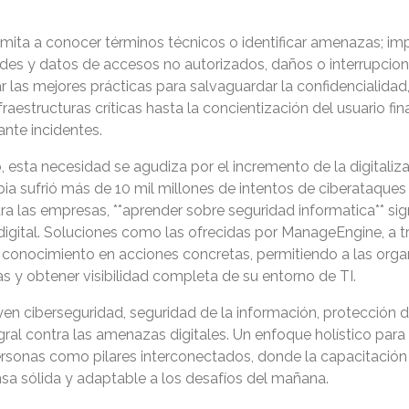
imita a conocer términos técnicos o identificar amenazas; im
es y datos de accesos no autorizados, daños o interrupcione
r las mejores prácticas para salvaguardar la confidencialidad,
raestructuras críticas hasta la concientización del usuario fin
ante incidentes.
sta necesidad se agudiza por el incremento de la digitalizac
ia sufrió más de 10 mil millones de intentos de ciberataques
ra las empresas, **aprender sobre seguridad informatica** sig
 digital. Soluciones como las ofrecidas por ManageEngine, a t
e conocimiento en acciones concretas, permitiendo a las org
as y obtener visibilidad completa de su entorno de TI.
en ciberseguridad, seguridad de la información, protección de 
ral contra las amenazas digitales. Un enfoque holístico para
personas como pilares interconectados, donde la capacitació
nsa sólida y adaptable a los desafíos del mañana.