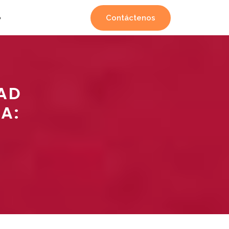
Contáctenos
o
AD
A: