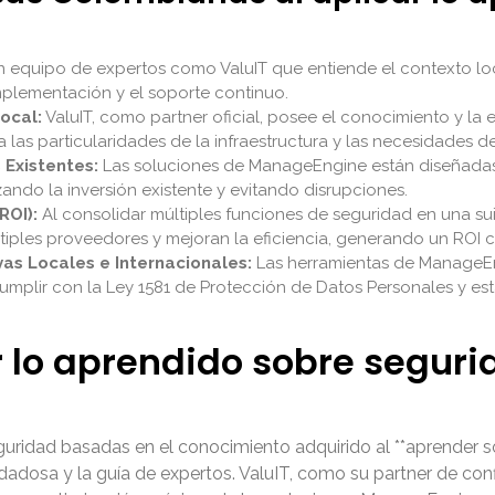
 equipo de expertos como ValuIT que entiende el contexto loc
implementación y el soporte continuo.
ocal:
ValuIT, como partner oficial, posee el conocimiento y la
as particularidades de la infraestructura y las necesidades 
 Existentes:
Las soluciones de ManageEngine están diseñadas
ando la inversión existente y evitando disrupciones.
ROI):
Al consolidar múltiples funciones de seguridad en una su
tiples proveedores y mejoran la eficiencia, generando un ROI c
as Locales e Internacionales:
Las herramientas de ManageEngi
umplir con la Ley 1581 de Protección de Datos Personales y es
lo aprendido sobre segurid
uridad basadas en el conocimiento adquirido al **aprender s
uidadosa y la guía de expertos. ValuIT, como su partner de c