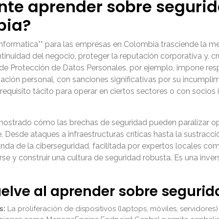
nte aprender sobre segurid
bia?
informatica** para las empresas en Colombia trasciende la me
tinuidad del negocio, proteger la reputación corporativa y, 
de Protección de Datos Personales, por ejemplo, impone resp
mación personal, con sanciones significativas por su incumpl
quisito tácito para operar en ciertos sectores o con socios 
strado cómo las brechas de seguridad pueden paralizar ope
te. Desde ataques a infraestructuras críticas hasta la sustrac
nda de la ciberseguridad, facilitada por expertos locales co
rse y construir una cultura de seguridad robusta. Es una inve
uelve al aprender sobre segurid
s:
La proliferación de dispositivos (laptops, móviles, servidore