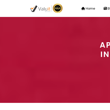
Home
B
A
I