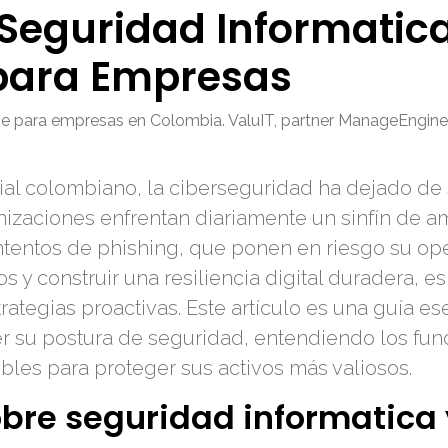
Seguridad Informatic
para Empresas
ve para empresas en Colombia. ValuIT, partner ManageEngine,
l colombiano, la ciberseguridad ha dejado de 
izaciones enfrentan diariamente un sinfín de a
ntentos de phishing, que ponen en riesgo su op
os y construir una resiliencia digital duradera,
strategias proactivas. Este artículo es una guía 
r su postura de seguridad, entendiendo los fun
bles para proteger sus activos más valiosos.
bre seguridad informatica y