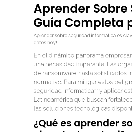
Aprender Sobre 
Guía Completa 
Aprender sobre seguridad informatica es cla
datos hoy!
En el dinámico panorama empresaria
una necesidad imperante. Las organ
de ransomware hasta sofisticados i
normativo. Para mitigar estos peligr
seguridad informatica** y aplicar e
Latinoamérica que buscan fortalece
las soluciones tecnológicas disponi
¿Qué es aprender so