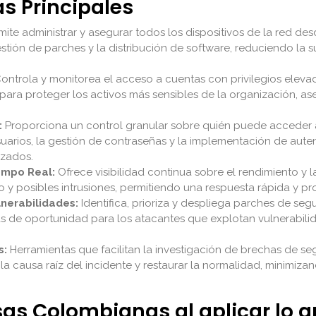
as Principales
ite administrar y asegurar todos los dispositivos de la red des
estión de parches y la distribución de software, reduciendo la 
ontrola y monitorea el acceso a cuentas con privilegios elevad
 para proteger los activos más sensibles de la organización, 
:
Proporciona un control granular sobre quién puede acceder a q
uarios, la gestión de contraseñas y la implementación de autent
izados.
empo Real:
Ofrece visibilidad continua sobre el rendimiento y l
 y posibles intrusiones, permitiendo una respuesta rápida y pr
nerabilidades:
Identifica, prioriza y despliega parches de seg
as de oportunidad para los atacantes que explotan vulnerabil
s:
Herramientas que facilitan la investigación de brechas de se
la causa raíz del incidente y restaurar la normalidad, minimi
as Colombianas al aplicar lo 