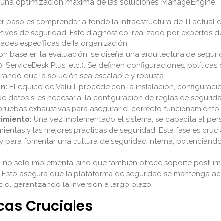
 y una optimización máxima de las soluciones ManageEngine.
r paso es comprender a fondo la infraestructura de TI actual de
jetivos de seguridad. Este diagnóstico, realizado por expertos d
des específicas de la organización.
n base en la evaluación, se diseña una arquitectura de segur
erviceDesk Plus, etc.). Se definen configuraciones, políticas de
urando que la solución sea escalable y robusta.
n:
El equipo de ValuIT procede con la instalación, configuraci
 datos si es necesaria, la configuración de reglas de seguridad
de pruebas exhaustivas para asegurar el correcto funcionamiento.
imiento:
Una vez implementado el sistema, se capacita al perso
ientas y las mejores prácticas de seguridad. Esta fase es cruc
 para fomentar una cultura de seguridad interna, potenciando
T no solo implementa, sino que también ofrece soporte post-i
s. Esto asegura que la plataforma de seguridad se mantenga a
o, garantizando la inversión a largo plazo.
cas Cruciales