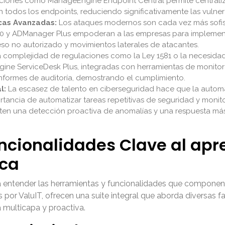
uciones como ManageEngine Endpoint Central permite centraliza
todos los endpoints, reduciendo significativamente las vulner
cas Avanzadas:
Los ataques modernos son cada vez más sofist
y ADManager Plus empoderan a las empresas para implementar
so no autorizado y movimientos laterales de atacantes.
 complejidad de regulaciones como la Ley 1581 o la necesidad d
ne ServiceDesk Plus, integradas con herramientas de monitore
informes de auditoría, demostrando el cumplimiento.
l:
La escasez de talento en ciberseguridad hace que la automat
portancia de automatizar tareas repetitivas de seguridad y mo
n una detección proactiva de anomalías y una respuesta más 
uncionalidades Clave al apr
ica
a entender las herramientas y funcionalidades que componen
r ValuIT, ofrecen una suite integral que aborda diversas fac
multicapa y proactiva.