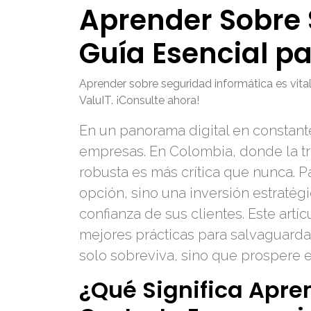
Aprender Sobre 
Guía Esencial p
Aprender sobre seguridad informática es vit
ValuIT. ¡Consulte ahora!
En un panorama digital en constant
empresas. En Colombia, donde la tr
robusta es más crítica que nunca. P
opción, sino una inversión estratégi
confianza de sus clientes. Este artí
mejores prácticas para salvaguarda
solo sobreviva, sino que prospere en
¿Qué Significa Apren