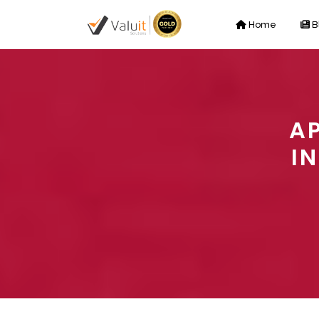
Home
B
A
I