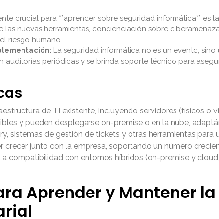
e crucial para **aprender sobre seguridad informática** es la 
o de las nuevas herramientas, concienciación sobre ciberamena
 el riesgo humano.
plementación:
La seguridad informática no es un evento, sino
n auditorías periódicas y se brinda soporte técnico para aseg
cas
estructura de TI existente, incluyendo servidores (físicos o v
bles y pueden desplegarse on-premise o en la nube, adaptánd
ory, sistemas de gestión de tickets y otras herramientas para 
r crecer junto con la empresa, soportando un número crecient
La compatibilidad con entornos híbridos (on-premise y cloud
ara Aprender y Mantener la
rial