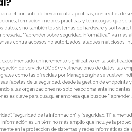
al?
barca el conjunto de herramientas, políticas, conceptos de s
acciones, formación, mejores prácticas y tecnologías que se ut
os datos, sino también los sistemas de hardware y software, 
presarial, **aprender sobre seguridad informática** va más al
sas contra accesos no autorizados, ataques maliciosos, inte
xperimentado un incremento significativo en la sofisticació
egación de servicio (DDoS) y vulneraciones de datos, las e
ntegrales como las ofrecidas por ManageEngine se vuelven i
as facetas de la seguridad, desde la gestión de endpoints y 
endo a las organizaciones no solo reaccionar ante incidentes
nes es clave para cualquier empresa que busque **aprender s
dad”, “seguridad de la información” y “seguridad TI” a menu
a información es un término más amplio que incluye la protec
camente en la protección de sistemas y redes informáticas de