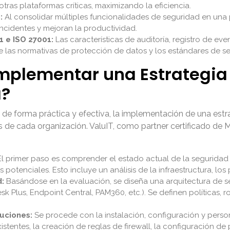
 otras plataformas críticas, maximizando la eficiencia.
:
Al consolidar múltiples funcionalidades de seguridad en una
incidentes y mejoran la productividad.
1 e ISO 27001:
Las características de auditoría, registro de ev
 las normativas de protección de datos y los estándares de se
mplementar una Estrategia
a?
 de forma práctica y efectiva, la implementación de una estr
des de cada organización. ValuIT, como partner certificado 
l primer paso es comprender el estado actual de la seguridad de
os potenciales. Esto incluye un análisis de la infraestructura, l
d:
Basándose en la evaluación, se diseña una arquitectura de s
lus, Endpoint Central, PAM360, etc.). Se definen políticas, rol
uciones:
Se procede con la instalación, configuración y perso
xistentes, la creación de reglas de firewall, la configuración d