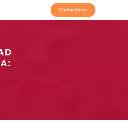
Contáctenos
o
AD
A: