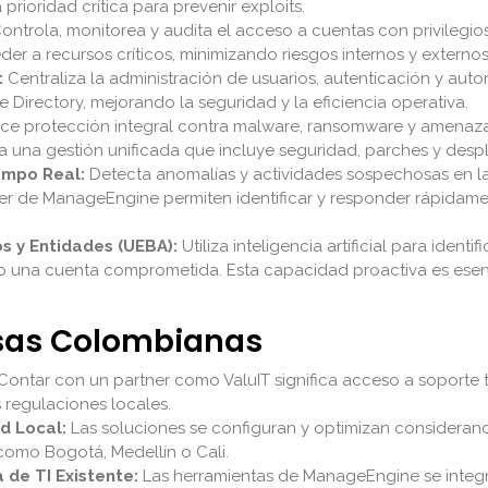
prioridad crítica para prevenir exploits.
ontrola, monitorea y audita el acceso a cuentas con privile
r a recursos críticos, minimizando riesgos internos y externos
:
Centraliza la administración de usuarios, autenticación y aut
ve Directory, mejorando la seguridad y la eficiencia operativa.
ce protección integral contra malware, ransomware y amenazas
 una gestión unificada que incluye seguridad, parches y despl
empo Real:
Detecta anomalías y actividades sospechosas en la 
er de ManageEngine permiten identificar y responder rápidame
s y Entidades (UEBA):
Utiliza inteligencia artificial para ide
o una cuenta comprometida. Esta capacidad proactiva es esenc
esas Colombianas
Contar con un partner como ValuIT significa acceso a soporte t
 regulaciones locales.
d Local:
Las soluciones se configuran y optimizan considerando 
como Bogotá, Medellín o Cali.
 de TI Existente:
Las herramientas de ManageEngine se integ