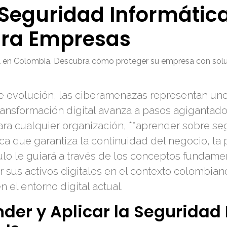
Seguridad Informátic
ara Empresas
al en Colombia. Descubra cómo proteger su empresa con solu
e evolución, las ciberamenazas representan uno
ansformación digital avanza a pasos agigantado
ara cualquier organización, **aprender sobre se
ca que garantiza la continuidad del negocio, la 
culo le guiará a través de los conceptos fundamen
r sus activos digitales en el contexto colombi
 el entorno digital actual.
der y Aplicar la Seguridad 