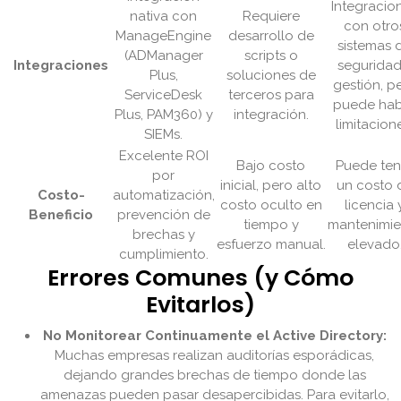
Integracio
nativa con
Requiere
con otro
ManageEngine
desarrollo de
sistemas 
(ADManager
scripts o
Integraciones
seguridad
Plus,
soluciones de
gestión, p
ServiceDesk
terceros para
puede ha
Plus, PAM360) y
integración.
limitacion
SIEMs.
Excelente ROI
Bajo costo
Puede ten
por
inicial, pero alto
un costo 
Costo-
automatización,
costo oculto en
licencia 
Beneficio
prevención de
tiempo y
mantenimie
brechas y
esfuerzo manual.
elevado
cumplimiento.
Errores Comunes (y Cómo
Evitarlos)
No Monitorear Continuamente el Active Directory:
Muchas empresas realizan auditorías esporádicas,
dejando grandes brechas de tiempo donde las
amenazas pueden pasar desapercibidas. Para evitarlo,