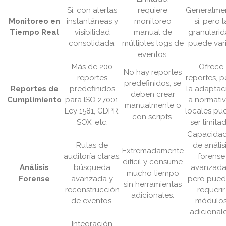
Sí, con alertas
requiere
Generalme
Monitoreo en
instantáneas y
monitoreo
sí, pero l
Tiempo Real
visibilidad
manual de
granulari
consolidada.
múltiples logs de
puede vari
eventos.
Más de 200
Ofrece
No hay reportes
reportes
reportes, p
predefinidos, se
Reportes de
predefinidos
la adaptac
deben crear
Cumplimiento
para ISO 27001,
a normati
manualmente o
Ley 1581, GDPR,
locales pu
con scripts.
SOX, etc.
ser limita
Capacida
Rutas de
de anális
Extremadamente
auditoría claras,
forense
difícil y consume
Análisis
búsqueda
avanzada
mucho tiempo
Forense
avanzada y
pero pue
sin herramientas
reconstrucción
requerir
adicionales.
de eventos.
módulo
adicionale
Integración