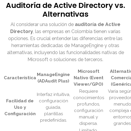
Auditoría de Active Directory vs.
Alternativas
Al considerar una solución de
auditoría de Active
Directory
, las empresas en Colombia tienen varias
opciones. Es crucial entender las diferencias entre las
herramientas dedicadas de ManageEngine y otras
alternativas, incluyendo las funcionalidades nativas de
Microsoft o soluciones de terceros.
Microsoft
Alternati
ManageEngine
Característica
Nativo (Event
Comerci
(ADAudit Plus)
Viewer/GPO)
(Genéric
Requiere
Varía según
Interfaz intuitiva,
conocimientos
proveedor
Facilidad de
configuración
profundos,
menud
Uso y
guiada,
configuración
compleja 
Configuración
plantillas
manual y
entorno
predefinidas.
dispersa.
grandes
Limitado,