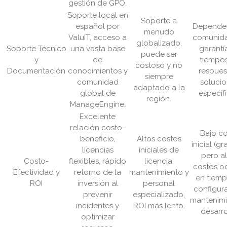
gestión de GPO.
Soporte local en
Soporte a
español por
Depende 
menudo
ValuIT, acceso a
comunida
globalizado,
Soporte Técnico
una vasta base
garantí
puede ser
y
de
tiempo
costoso y no
Documentación
conocimientos y
respues
siempre
comunidad
soluci
adaptado a la
global de
específi
región.
ManageEngine.
Excelente
relación costo-
Bajo c
beneficio,
Altos costos
inicial (gr
licencias
iniciales de
pero a
Costo-
flexibles, rápido
licencia,
costos o
Efectividad y
retorno de la
mantenimiento y
en tiem
ROI
inversión al
personal
configur
prevenir
especializado,
mantenimi
incidentes y
ROI más lento.
desarro
optimizar