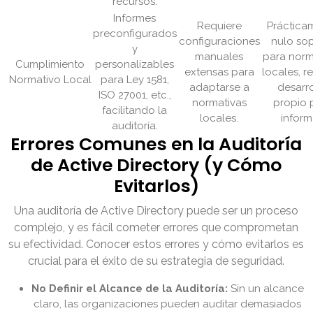
recursos.
Informes
Requiere
Práctica
preconfigurados
configuraciones
nulo so
y
manuales
para norm
Cumplimiento
personalizables
extensas para
locales, r
Normativo Local
para Ley 1581,
adaptarse a
desarr
ISO 27001, etc.,
normativas
propio 
facilitando la
locales.
inform
auditoría.
Errores Comunes en la Auditoría
de Active Directory (y Cómo
Evitarlos)
Una auditoría de Active Directory puede ser un proceso
complejo, y es fácil cometer errores que comprometan
su efectividad. Conocer estos errores y cómo evitarlos es
crucial para el éxito de su estrategia de seguridad.
No Definir el Alcance de la Auditoría:
Sin un alcance
claro, las organizaciones pueden auditar demasiados