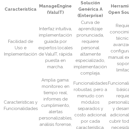
Solución
ManageEngine
Herrami
Característica
Genérica A
(ValuIT)
Open Sou
(Enterprise)
Curva de
Requi
Interfaz intuitiva,
aprendizaje
conocimi
implementación
pronunciada,
técni
Facilidad de
guiada por
requiere
avanza
Uso e
expertos locales
personal
configur
Implementación
de ValuIT, rápida
altamente
manual ex
puesta en
especializado,
sopor
marcha.
implementación
limita
compleja.
Amplia gama:
Funcionalidades
Funcional
monitoreo en
robustas, pero a
básic
tiempo real,
menudo con
requi
informes de
Características y
módulos
personali
cumplimiento,
Funcionalidades
separados y
y desar
alertas
costo adicional
adiciona
personalizables,
por cada
cubrir tod
análisis forense,
característica.
necesid