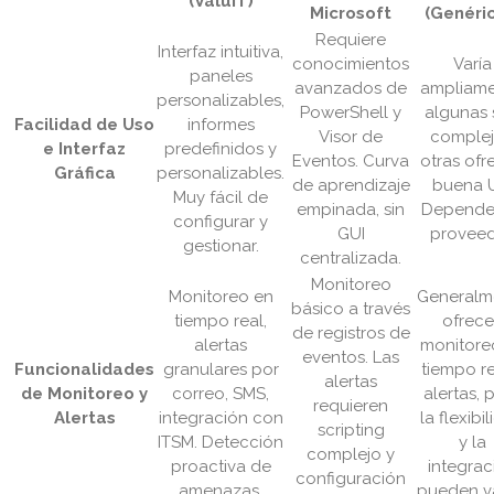
(ValuIT)
Microsoft
(Genéri
Requiere
Interfaz intuitiva,
conocimientos
Varía
paneles
avanzados de
ampliame
personalizables,
PowerShell y
algunas
Facilidad de Uso
informes
Visor de
complej
e Interfaz
predefinidos y
Eventos. Curva
otras ofr
Gráfica
personalizables.
de aprendizaje
buena 
Muy fácil de
empinada, sin
Depende
configurar y
GUI
proveed
gestionar.
centralizada.
Monitoreo
Monitoreo en
Generalm
básico a través
tiempo real,
ofrec
de registros de
alertas
monitore
eventos. Las
Funcionalidades
granulares por
tiempo re
alertas
de Monitoreo y
correo, SMS,
alertas, 
requieren
Alertas
integración con
la flexibi
scripting
ITSM. Detección
y la
complejo y
proactiva de
integrac
configuración
amenazas.
pueden va