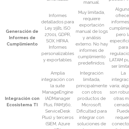
manual.
Algun
Muy limitada,
Informes
ofrec
requiere
detallados para
informes
exportación
Ley 1581, ISO
cumplimie
Generación de
manual de logs
27001, GDPR,
pero l
Informes de
y análisis
SOX, HIPAA.
especific
Cumplimiento
externo. No hay
Informes
para
informes de
personalizables
regulaci
cumplimiento
y exportables.
LATAM p
predefinidos.
ser limit
Amplia
Integración
La
integración con
limitada,
integrac
la suite
principalmente
varía; al
ManageEngine
con otros
son robus
Integración con
(ADManager
productos de
otras m
Ecosistema TI
Plus, PAM360,
Microsoft.
cerrada
ServiceDesk
Dificultad para
Pued
Plus) y terceros
integrar con
requer
(SIEM, Azure
soluciones de
conecto