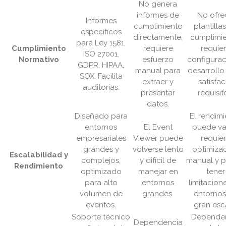
No genera
informes de
No ofre
Informes
cumplimiento
plantilla
específicos
directamente,
cumplimie
para Ley 1581,
Cumplimiento
requiere
requie
ISO 27001,
Normativo
esfuerzo
configurac
GDPR, HIPAA,
manual para
desarrollo
SOX. Facilita
extraer y
satisfac
auditorías.
presentar
requisit
datos.
Diseñado para
El rendim
entornos
El Event
puede var
empresariales
Viewer puede
requie
grandes y
volverse lento
optimiza
Escalabilidad y
complejos,
y difícil de
manual y 
Rendimiento
optimizado
manejar en
tener
para alto
entornos
limitacion
volumen de
grandes.
entornos
eventos.
gran esc
Soporte técnico
Depende
Dependencia