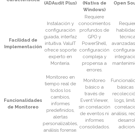
(ADAudit Plus)
(Nativa de
Open So
Windows)
Requiere
Instalación y
conocimientos
Requie
configuración
profundos de
habilida
guiada, interfaz
GPO y
técnic
Facilidad de
intuitiva. ValuIT
PowerShell,
avanzadas
Implementación
ofrece soporte
configuración
configura
experto en
compleja y
integraci
Montería.
propensa a
mantenimi
errores.
Monitoreo en
Monitoreo
Funcionali
tiempo real de
básico a
básicas
todos los
través de
recolecci
cambios,
Funcionalidades
Event Viewer,
logs, limi
informes
de Monitoreo
sin correlación
correlaci
predefinidos,
de eventos ni
análisis, re
alertas
informes
desarro
personalizables,
consolidados.
adiciona
análisis forense.