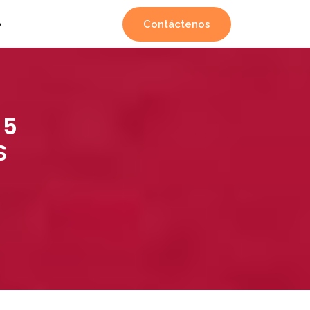
Contáctenos
o
65
S