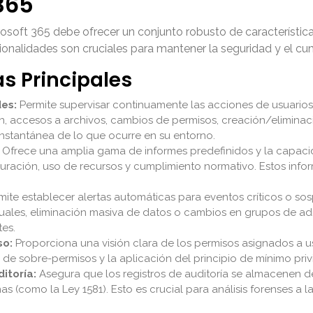
365
crosoft 365 debe ofrecer un conjunto robusto de característica
ionalidades son cruciales para mantener la seguridad y el c
as Principales
es:
Permite supervisar continuamente las acciones de usuarios 
sión, accesos a archivos, cambios de permisos, creación/elimin
nstantánea de lo que ocurre en su entorno.
Ofrece una amplia gama de informes predefinidos y la capaci
ración, uso de recursos y cumplimiento normativo. Estos inform
ite establecer alertas automáticas para eventos críticos o so
ales, eliminación masiva de datos o cambios en grupos de admi
tes.
so:
Proporciona una visión clara de los permisos asignados a u
ón de sobre-permisos y la aplicación del principio de mínimo priv
itoría:
Asegura que los registros de auditoría se almacenen d
nas (como la Ley 1581). Esto es crucial para análisis forenses a