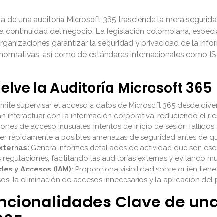
 de una auditoría Microsoft 365 trasciende la mera seguridad
a continuidad del negocio. La legislación colombiana, espec
rganizaciones garantizar la seguridad y privacidad de la info
normativas, así como de estándares internacionales como ISO
elve la Auditoría Microsoft 365
mite supervisar el acceso a datos de Microsoft 365 desde dive
interactuar con la información corporativa, reduciendo el ries
rones de acceso inusuales, intentos de inicio de sesión fallid
onder rápidamente a posibles amenazas de seguridad antes de q
xternas:
Genera informes detallados de actividad que son ese
s regulaciones, facilitando las auditorías externas y evitando mu
des y Accesos (IAM):
Proporciona visibilidad sobre quién tien
s, la eliminación de accesos innecesarios y la aplicación del p
uncionalidades Clave de una