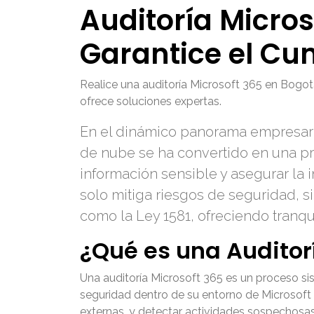
Auditoría Micros
Garantice el Cu
Realice una auditoría Microsoft 365 en Bogot
ofrece soluciones expertas.
En el dinámico panorama empresaria
de nube se ha convertido en una pri
información sensible y asegurar la 
solo mitiga riesgos de seguridad, s
como la Ley 1581, ofreciendo tranqui
¿Qué es una Auditorí
Una auditoría Microsoft 365 es un proceso sis
seguridad dentro de su entorno de Microsoft 3
externas, y detectar actividades sospechosas o