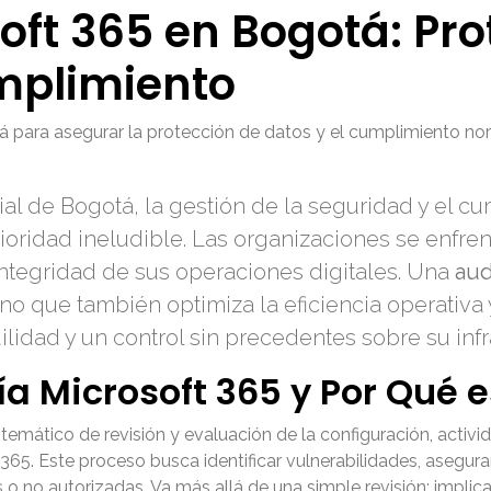
oft 365 en Bogotá: Pro
mplimiento
á para asegurar la protección de datos y el cumplimiento no
l de Bogotá, la gestión de la seguridad y el c
oridad ineludible. Las organizaciones se enfren
integridad de sus operaciones digitales. Una
aud
ino que también optimiza la eficiencia operativa
lidad y un control sin precedentes sobre su infr
a Microsoft 365 y Por Qué e
temático de revisión y evaluación de la configuración, activi
65. Este proceso busca identificar vulnerabilidades, asegurar
 no autorizadas. Va más allá de una simple revisión; implica el