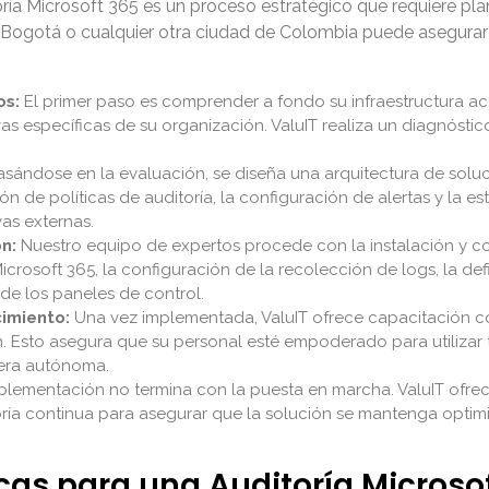
a Microsoft 365 es un proceso estratégico que requiere plani
 Bogotá o cualquier otra ciudad de Colombia puede asegura
os:
El primer paso es comprender a fondo su infraestructura act
s específicas de su organización. ValuIT realiza un diagnóstico 
sándose en la evaluación, se diseña una arquitectura de soluc
n de políticas de auditoría, la configuración de alertas y la es
vas externas.
n:
Nuestro equipo de expertos procede con la instalación y con
icrosoft 365, la configuración de la recolección de logs, la def
 de los paneles de control.
imiento:
Una vez implementada, ValuIT ofrece capacitación c
. Esto asegura que su personal esté empoderado para utilizar t
nera autónoma.
plementación no termina con la puesta en marcha. ValuIT ofre
oría continua para asegurar que la solución se mantenga optim
as para una Auditoría Microsof