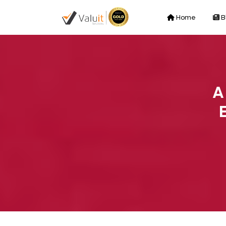
Home
B
A