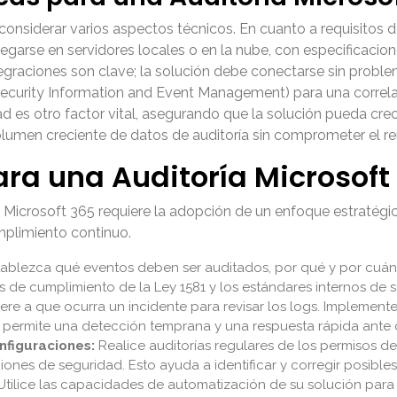
considerar varios aspectos técnicos. En cuanto a requisitos de
arse en servidores locales o en la nube, con especificacion
egraciones son clave; la solución debe conectarse sin proble
Security Information and Event Management) para una correla
ad es otro factor vital, asegurando que la solución pueda cre
lumen creciente de datos de auditoría sin comprometer el re
ra una Auditoría Microsoft 
ía Microsoft 365 requiere la adopción de un enfoque estratég
mplimiento continuo.
ablezca qué eventos deben ser auditados, por qué y por cuánto
os de cumplimiento de la Ley 1581 y los estándares internos de
re a que ocurra un incidente para revisar los logs. Implement
e permite una detección temprana y una respuesta rápida ante
nfiguraciones:
Realice auditorías regulares de los permisos de
ciones de seguridad. Esto ayuda a identificar y corregir posibl
tilice las capacidades de automatización de su solución par