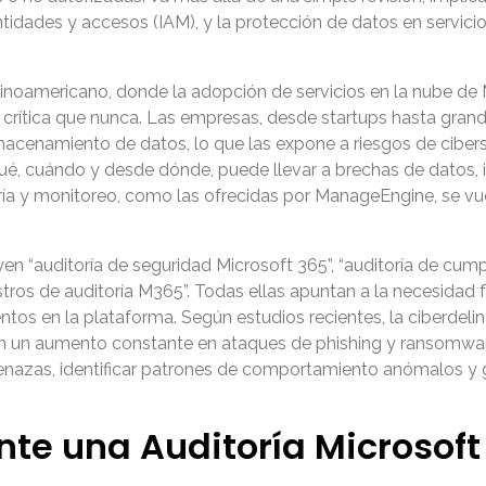
entidades y accesos (IAM), y la protección de datos en servic
inoamericano, donde la adopción de servicios en la nube de
s crítica que nunca. Las empresas, desde startups hasta gra
macenamiento de datos, lo que las expone a riesgos de cibe
 qué, cuándo y desde dónde, puede llevar a brechas de datos,
itoría y monitoreo, como las ofrecidas por ManageEngine, se 
en “auditoría de seguridad Microsoft 365”, “auditoría de cum
stros de auditoría M365”. Todas ellas apuntan a la necesidad 
os en la plataforma. Según estudios recientes, la ciberdeli
 un aumento constante en ataques de phishing y ransomware. 
nazas, identificar patrones de comportamiento anómalos y g
nte una Auditoría Microsof