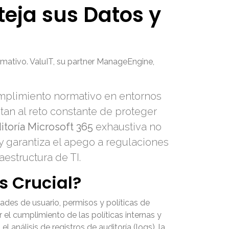
teja sus Datos y
rmativo. ValuIT, su partner ManageEngine,
umplimiento normativo en entornos
tan al reto constante de proteger
itoría Microsoft 365
exhaustiva no
 y garantiza el apego a regulaciones
aestructura de TI.
s Crucial?
dades de usuario, permisos y políticas de
 el cumplimiento de las políticas internas y
 análisis de registros de auditoría (logs), la