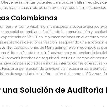
Ofrece herramientas potentes para buscar y filtrar registros de 
, rastrear la causa raíz de una brecha y reconstruir secuencias
esas Colombianas
un partner como ValuIT significa acceso a soporte técnico ex
 empresarial colombiana, facilitando la comunicación y resolu
 experiencia de ValuIT en implementaciones en el entorno col
es específicas de su organización, asegurando una adopción exi
stente:
Las soluciones de ManageEngine son reconocidas por 
una visión unificada de su infraestructura y potenciando la efic
:
Al prevenir brechas de seguridad, reducir el tiempo de respue
minuye costos asociados a multas, interrupciones operativas y 
:
Facilita la generación de la evidencia necesaria para demostr
sitos de seguridad de la información de la norma ISO 27001, fo
na Solución de Auditoría 