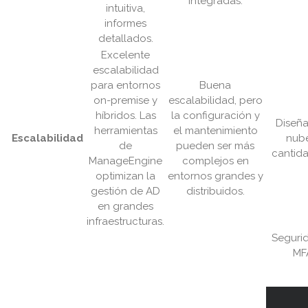
integradas.
intuitiva,
informes
detallados.
Excelente
escalabilidad
para entornos
Buena
on-premise y
escalabilidad, pero
híbridos. Las
la configuración y
Diseña
herramientas
el mantenimiento
Escalabilidad
nube
de
pueden ser más
cantida
ManageEngine
complejos en
optimizan la
entornos grandes y
gestión de AD
distribuidos.
en grandes
infraestructuras.
Segurid
MF