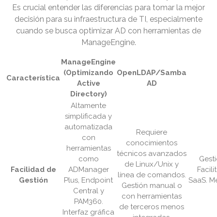
Es crucial entender las diferencias para tomar la mejor
decisión para su infraestructura de TI, especialmente
cuando se busca optimizar AD con herramientas de
ManageEngine.
ManageEngine
(Optimizando
OpenLDAP/Samba
Característica
Active
AD
Directory)
Altamente
simplificada y
automatizada
Requiere
con
conocimientos
herramientas
técnicos avanzados
como
Gest
de Linux/Unix y
Facilidad de
ADManager
Facil
línea de comandos.
Gestión
Plus, Endpoint
SaaS. M
Gestión manual o
Central y
con herramientas
PAM360.
de terceros menos
Interfaz gráfica