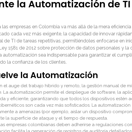
nte la Automatización de T
 las empresas en Colombia va más allá de la mera eficiencia 
ercado cada vez más exigente, la capacidad de innovar rápid
al de TI de tareas repetitivas, permitiéndoles enfocarse en ini
 Ley 1581 de 2012 sobre protección de datos personales y la
 automatización sea indispensable para garantizar el cumpli
do la confianza de los clientes.
uelve la Automatización
 el auge del trabajo híbrido y remoto, la gestión manual de 
e. La automatización permite el despliegue de software, la apl
da y eficiente, garantizando que todos los dispositivos estén a
ibernéticos son cada vez más sofisticados. La automatización
mente a amenazas (por ejemplo, aislar un dispositivo comprom
e la superficie de ataque y el tiempo de respuesta.
as empresas colombianas deben adherirse a regulaciones como
ón facilita la generación de registros de auditoría detallados,