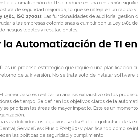
e:
La automatización de TI se traduce en una reducción signific
tura de seguridad mejorada, lo que se refleja en un rápido y c
 1581, ISO 27001):
Las funcionalidades de auditoría, gestión d
dar a las empresas colombianas a cumplir con la Ley 1581 de p
do riesgos legales y reputacionales.
la Automatización de TI en
 es un proceso estratégico que requiere una planificación c
 retorno de la inversión. No se trata solo de instalar software
El primer paso es realizar un análisis exhaustivo de los proceso
doras de tiempo. Se definen los objetivos claros de la automati
 y se priorizan las áreas de mayor impacto. Este es un momento 
ganización.
a vez definidos los objetivos, se diseña la arquitectura de la
entral, ServiceDesk Plus o PAM360) y planificando cómo se int
blecen las políticas de seguridad y cumplimiento.