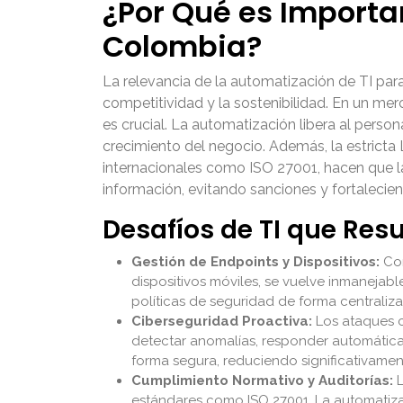
¿Por Qué es Importa
Colombia?
La relevancia de la automatización de TI para
competitividad y la sostenibilidad. En un m
es crucial. La automatización libera al person
crecimiento del negocio. Además, la estricta
internacionales como ISO 27001, hacen que la
información, evitando sanciones y fortalecien
Desafíos de TI que Res
Gestión de Endpoints y Dispositivos:
Con
dispositivos móviles, se vuelve inmanejabl
políticas de seguridad de forma centraliza
Ciberseguridad Proactiva:
Los ataques c
detectar anomalías, responder automática
forma segura, reduciendo significativament
Cumplimiento Normativo y Auditorías:
L
estándares como ISO 27001. La automatizaci