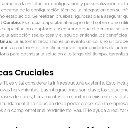
se implica la instalación, configuración y personalización de l
ncarga de la configuración técnica, la integración con su infra
eño establecido. Se realizan pruebas rigurosas para asegurar 
el Cambio:
Es crucial capacitar al equipo de TI sobre cómo util
de capacitación adaptados, asegurando que el personal se s
e la adopción sea exitosa y el equipo entienda los beneficios
tinua:
La automatización no es un evento único, sino un proce
ar su rendimiento, identificar nuevas oportunidades de automat
oría para optimizar la solución a lo largo del tiempo, garanti
cas Cruciales
, es vital considerar la infraestructura existente. Esto inclu
uevas herramientas. Las integraciones son clave; las soluci
e bases de datos, herramientas de monitoreo existentes y pla
ión fundamental; la solución debe poder crecer con la empre
 sin comprometer el rendimiento. ValuIT le ayuda a realizar