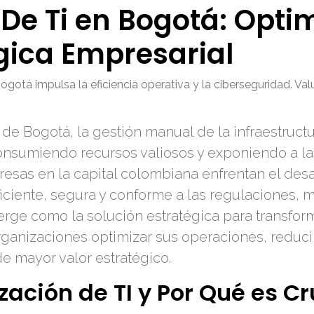
De Ti en Bogotá: Opti
gica Empresarial
otá impulsa la eficiencia operativa y la ciberseguridad. Val
de Bogotá, la gestión manual de la infraestruct
 consumiendo recursos valiosos y exponiendo a l
resas en la capital colombiana enfrentan el des
iente, segura y conforme a las regulaciones, mi
ge como la solución estratégica para transform
ganizaciones optimizar sus operaciones, reducir
de mayor valor estratégico.
ación de TI y Por Qué es Cr