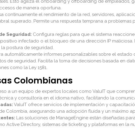
ales. Esto agiliza el onboarding y offboarding de empleados, g
 accesos de manera oportuna.
a continuamente el rendimiento de la red, servidores, aplicaci
bral superado. Permite una respuesta temprana a problemas po
de Seguridad:
Configura reglas para que el sistema reaccion
positivo infectado o el bloqueo de una dirección IP maliciosa
 la postura de seguridad.
 automáticamente informes personalizables sobre el estado de
ntos de seguridad. Facilita la toma de decisiones basada en datos
nes como la Ley 1581.
esas Colombianas
so a un equipo de expertos locales como ValuIT que compren
cnica y consultoría en el idioma nativo, facilitando la comunic
zadas:
ValuIT ofrece servicios de implementación y capacitaci
 de Colombia, asegurando una adopción fluida y un máximo ap
tentes:
Las soluciones de ManageEngine están diseñadas para 
o Active Directory, sistemas de ticketing y plataformas en la nu