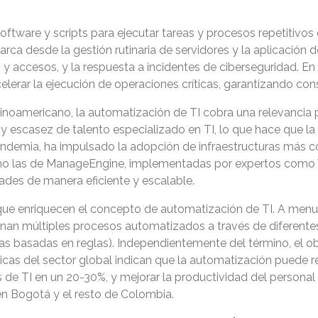
software y scripts para ejecutar tareas y procesos repetitivo
rca desde la gestión rutinaria de servidores y la aplicación 
s y accesos, y la respuesta a incidentes de ciberseguridad. E
acelerar la ejecución de operaciones críticas, garantizando co
noamericano, la automatización de TI cobra una relevancia pa
escasez de talento especializado en TI, lo que hace que la 
pandemia, ha impulsado la adopción de infraestructuras más c
como las de ManageEngine, implementadas por expertos como 
des de manera eficiente y escalable.
 que enriquecen el concepto de automatización de TI. A men
dinan múltiples procesos automatizados a través de diferente
as basadas en reglas). Independientemente del término, el ob
sticas del sector global indican que la automatización puede 
s de TI en un 20-30%, y mejorar la productividad del persona
en Bogotá y el resto de Colombia.