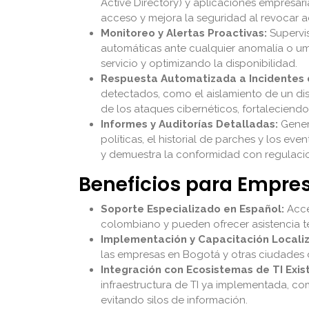
Active Directory) y aplicaciones empresari
acceso y mejora la seguridad al revocar
Monitoreo y Alertas Proactivas:
Supervis
automáticas ante cualquier anomalía o um
servicio y optimizando la disponibilidad.
Respuesta Automatizada a Incidentes 
detectados, como el aislamiento de un dis
de los ataques cibernéticos, fortaleciendo
Informes y Auditorías Detalladas:
Genera
políticas, el historial de parches y los eve
y demuestra la conformidad con regulacio
Beneficios para Empr
Soporte Especializado en Español:
Acce
colombiano y pueden ofrecer asistencia té
Implementación y Capacitación Locali
las empresas en Bogotá y otras ciudades
Integración con Ecosistemas de TI Exis
infraestructura de TI ya implementada, com
evitando silos de información.