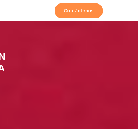
Contáctenos
o
N
A