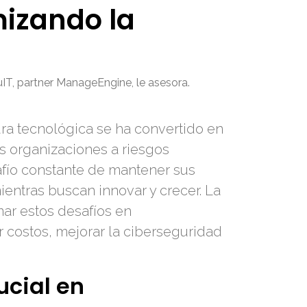
mizando la
uIT, partner ManageEngine, le asesora.
ura tecnológica se ha convertido en
as organizaciones a riesgos
afío constante de mantener sus
entras buscan innovar y crecer. La
ar estos desafíos en
 costos, mejorar la ciberseguridad
ucial en