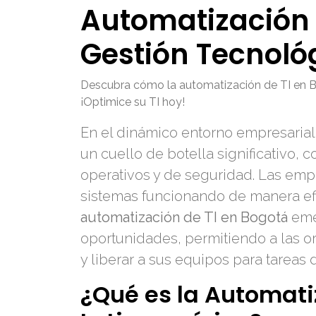
Automatización 
Gestión Tecnoló
Descubra cómo la automatización de TI en Bog
¡Optimice su TI hoy!
En el dinámico entorno empresarial 
un cuello de botella significativo,
operativos y de seguridad. Las emp
sistemas funcionando de manera efic
automatización de TI en Bogotá
emer
oportunidades, permitiendo a las or
y liberar a sus equipos para tareas 
¿Qué es la Automatiz