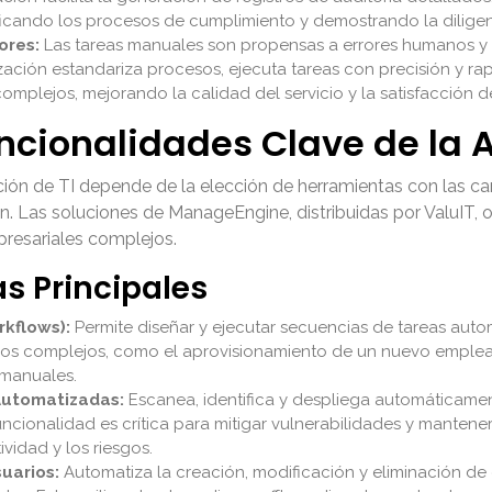
ificando los procesos de cumplimiento y demostrando la dilige
ores:
Las tareas manuales son propensas a errores humanos 
ación estandariza procesos, ejecuta tareas con precisión y rap
mplejos, mejorando la calidad del servicio y la satisfacción del
uncionalidades Clave de la 
ión de TI depende de la elección de herramientas con las ca
ón. Las soluciones de ManageEngine, distribuidas por ValuIT,
resariales complejos.
as Principales
rkflows):
Permite diseñar y ejecutar secuencias de tareas autom
sos complejos, como el aprovisionamiento de un nuevo empleado
 manuales.
Automatizadas:
Escanea, identifica y despliega automáticame
ncionalidad es crítica para mitigar vulnerabilidades y mantener 
vidad y los riesgos.
uarios:
Automatiza la creación, modificación y eliminación de