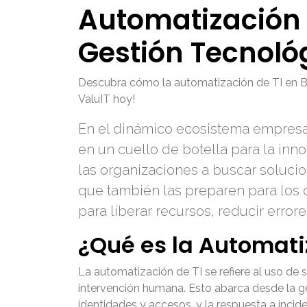
Automatización 
Gestión Tecnoló
Descubra cómo la automatización de TI en Bo
ValuIT hoy!
En el dinámico ecosistema empresari
en un cuello de botella para la inn
las organizaciones a buscar solucio
que también las preparen para los d
para liberar recursos, reducir error
¿Qué es la Automati
La automatización de TI se refiere al uso de
intervención humana. Esto abarca desde la ge
identidades y accesos, y la respuesta a incide