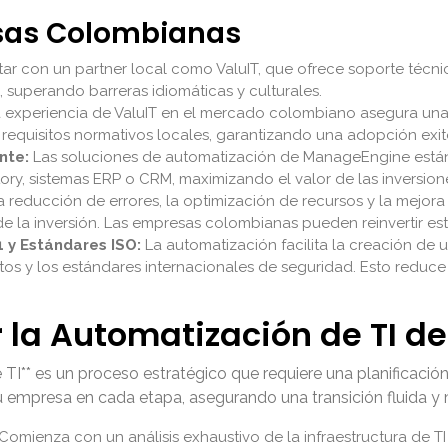
esas Colombianas
r con un partner local como ValuIT, que ofrece soporte técnico
 superando barreras idiomáticas y culturales.
 experiencia de ValuIT en el mercado colombiano asegura un
s requisitos normativos locales, garantizando una adopción exito
nte:
Las soluciones de automatización de ManageEngine están
ory, sistemas ERP o CRM, maximizando el valor de las inversion
 reducción de errores, la optimización de recursos y la mejora 
 de la inversión. Las empresas colombianas pueden reinvertir es
 y Estándares ISO:
La automatización facilita la creación de 
os y los estándares internacionales de seguridad. Esto reduce 
a Automatización de TI de
TI** es un proceso estratégico que requiere una planificaci
 empresa en cada etapa, asegurando una transición fluida y 
Comienza con un análisis exhaustivo de la infraestructura de TI