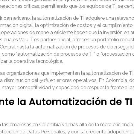
eraciones críticas, permitiendo que los equipos de TI se centr
noamericano, la automatización de TI adquiere una relevancia
ormación digital, la optimización de costos y el cumplimient
r operaciones de manera eficiente hacen que la inversión en a
cuales ValuIT es partner oficial, ofrecen un portafolio robu
 Central hasta la automatización de procesos de cibersegu
como “automatización de procesos de TI” o “orquestación de 
zar la operativa tecnológica.
e las organizaciones que implementan la automatización de T
na disminución del 50% en errores operativos. En Colombia, d
en mayor competitividad y capacidad de respuesta frente a 
nte la Automatización de T
a las empresas en Colombia va más allá de la mera eficiencia 
otección de Datos Personales, y con la creciente adopción 