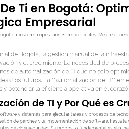
De Ti en Bogotá: Opti
gica Empresarial
gotá transforma operaciones empresariales. Mejore eficienc
al de Bogotá, la gestión manual de la infraestr
ovación y el crecimiento. La necesidad de proce
nes de automatización de TI que no solo optimic
esafíos futuros. La **automatización de TI** em
es y potenciar la eficiencia operativa en el cora
zación de TI y Por Qué es C
 software y sistemas para ejecutar tareas y procesos de tecn
stión de parches y la implementación de software, hasta la c
ntes de ciberseguridad. Su propósito fundamental es eliminar 