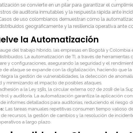
atización se convierte en un pilar para garantizar el cumplimi
istros de auditoría inmutables y la respuesta rápida ante inci
s. Casos de uso colombianos demuestran cómo la automatizaci
 distribuidos geográficamente y la resiliencia operativa ante c
uelve la Automatización
auge del trabajo híbrido, las empresas en Bogotá y Colombia e
 distribuidos. La automatización de TI, a través de herramientas
e y configuraciones, asegurando la seguridad y el rendimiento 
ie de ataque se expande con la digitalización, haciendo que 
integra la gestión de vulnerabilidades, la detección de anomalí
d y minimizando el impacto de posibles ataques.
adhesión a la Ley 1581, la circular externa 007 de 2018 de la Su
rol y auditoría. La automatización garantiza la aplicación cons
de informes detallados para auditorías, reduciendo el riesgo d
s:
Las tareas manuales repetitivas consumen tiempo valioso del
 de recursos, la gestión de cambios y la resolución de incident
operativos a largo plazo.