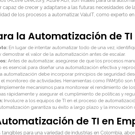
s (Active Directory, Azure AD), son vitales para una automati
ser capaz de crecer y adaptarse a las futuras necesidades de 
ejidad de los procesos a automatizar. ValuIT, como experto 
ara la Automatización de TI
to:
En lugar de intentar automatizar todo de una vez, identifi
r y demostrar el valor de la automatización antes de escalar.
os:
Antes de automatizar, asegúrese de que los procesos manu
o es esencial para diseñar una automatización efectiva y repro
a automatización debe incorporar principios de seguridad desd
y el monitoreo de actividades. Herramientas como PAM360 son 
Implemente mecanismos para monitorear el rendimiento de los
mas rápidamente y asegurar el cumplimiento de políticas y regu
n:
Involucre a los equipos de TI en el proceso de automatizaci
tomatización garantiza su éxito a largo plazo y la innovación 
 Automatización de TI en E
s tangibles para una variedad de industrias en Colombia, ab