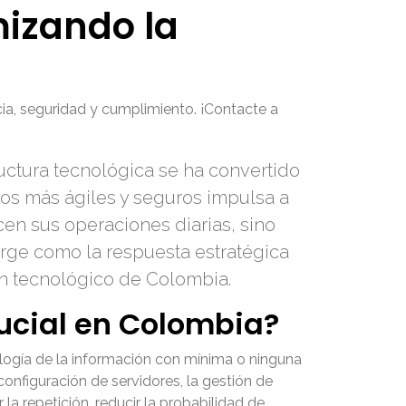
mizando la
ia, seguridad y cumplimiento. ¡Contacte a
uctura tecnológica se ha convertido
sos más ágiles y seguros impulsa a
en sus operaciones diarias, sino
erge como la respuesta estratégica
zón tecnológico de Colombia.
rucial en Colombia?
ología de la información con mínima o ninguna
onfiguración de servidores, la gestión de
la repetición, reducir la probabilidad de