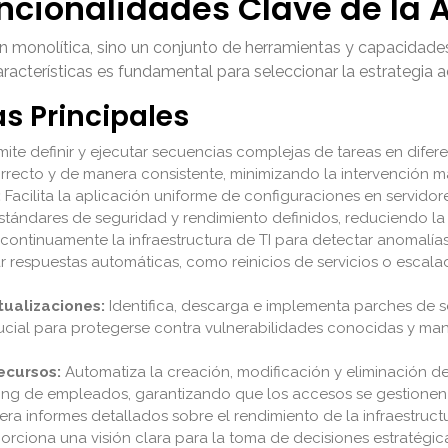
uncionalidades Clave de la 
ón monolítica, sino un conjunto de herramientas y capacidade
racterísticas es fundamental para seleccionar la estrategia
as Principales
ite definir y ejecutar secuencias complejas de tareas en difer
rrecto y de manera consistente, minimizando la intervención m
:
Facilita la aplicación uniforme de configuraciones en servidore
tándares de seguridad y rendimiento definidos, reduciendo la 
continuamente la infraestructura de TI para detectar anomalía
r respuestas automáticas, como reinicios de servicios o escala
ualizaciones:
Identifica, descarga e implementa parches de s
crucial para protegerse contra vulnerabilidades conocidas y mant
ecursos:
Automatiza la creación, modificación y eliminación de
ding de empleados, garantizando que los accesos se gestionen 
ra informes detallados sobre el rendimiento de la infraestructur
rciona una visión clara para la toma de decisiones estratégica