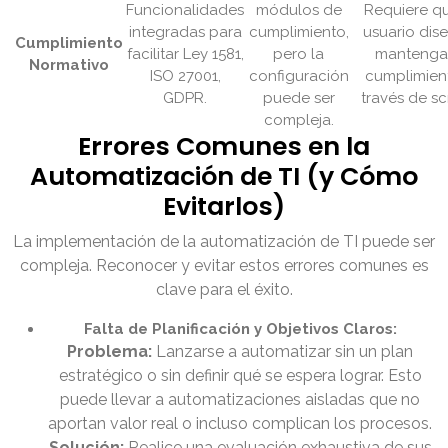
Funcionalidades
módulos de
Requiere qu
integradas para
cumplimiento,
usuario dis
Cumplimiento
facilitar Ley 1581,
pero la
mantenga
Normativo
ISO 27001,
configuración
cumplimien
GDPR.
puede ser
través de scr
compleja.
Errores Comunes en la
Automatización de TI (y Cómo
Evitarlos)
La implementación de la automatización de TI puede ser
compleja. Reconocer y evitar estos errores comunes es
clave para el éxito.
Falta de Planificación y Objetivos Claros:
Problema:
Lanzarse a automatizar sin un plan
estratégico o sin definir qué se espera lograr. Esto
puede llevar a automatizaciones aisladas que no
aportan valor real o incluso complican los procesos.
Solución:
Realice una evaluación exhaustiva de sus