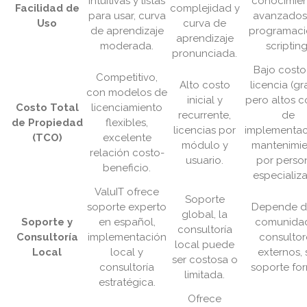
intuitivas y listas
conocimie
Facilidad de
complejidad y
para usar, curva
avanzados
Uso
curva de
de aprendizaje
programaci
aprendizaje
moderada.
scripting
pronunciada.
Bajo costo
Competitivo,
Alto costo
licencia (gra
con modelos de
inicial y
pero altos c
Costo Total
licenciamiento
recurrente,
de
de Propiedad
flexibles,
licencias por
implementac
(TCO)
excelente
módulo y
mantenimi
relación costo-
usuario.
por perso
beneficio.
especializ
ValuIT ofrece
Soporte
soporte experto
Depende d
global, la
Soporte y
en español,
comunida
consultoría
Consultoría
implementación
consultor
local puede
Local
local y
externos, 
ser costosa o
consultoría
soporte for
limitada.
estratégica.
Ofrece