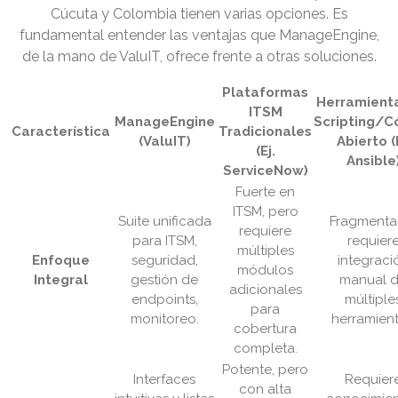
Cúcuta y Colombia tienen varias opciones. Es
fundamental entender las ventajas que ManageEngine,
de la mano de ValuIT, ofrece frente a otras soluciones.
Plataformas
Herramient
ITSM
ManageEngine
Scripting/C
Característica
Tradicionales
(ValuIT)
Abierto (E
(Ej.
Ansible
ServiceNow)
Fuerte en
ITSM, pero
Suite unificada
Fragmenta
requiere
para ITSM,
requier
múltiples
Enfoque
seguridad,
integraci
módulos
Integral
gestión de
manual 
adicionales
endpoints,
múltiple
para
monitoreo.
herramient
cobertura
completa.
Potente, pero
Interfaces
Requier
con alta