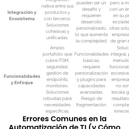
pueden ser un
pero a 
nativa entre sus
desafío y
con un e
Integración y
productos y
requieren
en su p
Ecosistema
con terceros.
desarrollo
ecosist
Soluciones
personalizado,
otras sol
cohesivas y
lo que aumenta
empresa
unificadas.
la complejidad.
de gran 
Amplio
Soluc
portafolio que
Funcionalidades
integral,
cubre ITSM,
básicas,
menudo
seguridad,
requiere
funciona
gestión de
personalización
excesiva
Funcionalidades
endpoints,
y plugins para
empresa
y Enfoque
monitoreo.
capacidades
no so
Soluciones
avanzadas.
escala g
robustas para
Riesgo de
resulta
necesidades
fragmentación.
comple
específicas.
inneces
Errores Comunes en la
Automatización de TI (y Cómo