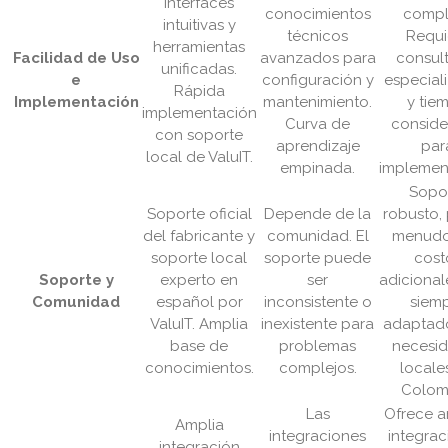
Interfaces
conocimientos
compl
intuitivas y
técnicos
Requi
herramientas
Facilidad de Uso
avanzados para
consul
unificadas.
e
configuración y
especial
Rápida
Implementación
mantenimiento.
y tie
implementación
Curva de
conside
con soporte
aprendizaje
par
local de ValuIT.
empinada.
implemen
Sopo
Soporte oficial
Depende de la
robusto,
del fabricante y
comunidad. El
menudo
soporte local
soporte puede
cost
Soporte y
experto en
ser
adicional
Comunidad
español por
inconsistente o
siem
ValuIT. Amplia
inexistente para
adaptado
base de
problemas
necesi
conocimientos.
complejos.
locale
Colom
Las
Ofrece a
Amplia
integraciones
integrac
integración