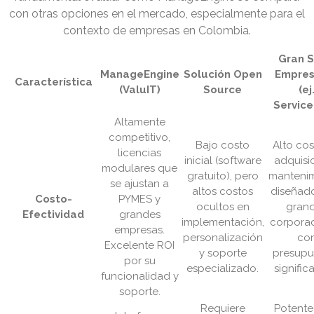
con otras opciones en el mercado, especialmente para el
contexto de empresas en Colombia.
Gran S
ManageEngine
Solución Open
Empres
Característica
(ValuIT)
Source
(ej
Servic
Altamente
competitivo,
Bajo costo
Alto co
licencias
inicial (software
adquisi
modulares que
gratuito), pero
mantenim
se ajustan a
altos costos
diseñad
Costo-
PYMES y
ocultos en
gran
Efectividad
grandes
implementación,
corpora
empresas.
personalización
co
Excelente ROI
y soporte
presupu
por su
especializado.
significa
funcionalidad y
soporte.
Requiere
Potente