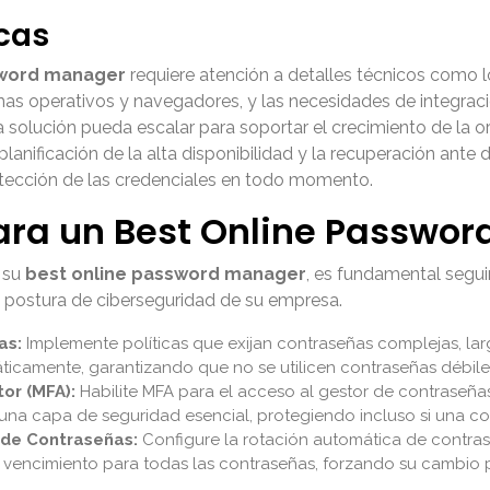
cas
sword manager
requiere atención a detalles técnicos como lo
mas operativos y navegadores, y las necesidades de integrac
 solución pueda escalar para soportar el crecimiento de la or
 planificación de la alta disponibilidad y la recuperación ant
rotección de las credenciales en todo momento.
ara un Best Online Passwor
e su
best online password manager
, es fundamental segui
a postura de ciberseguridad de su empresa.
as:
Implemente políticas que exijan contraseñas complejas, larg
áticamente, garantizando que no se utilicen contraseñas débile
or (MFA):
Habilite MFA para el acceso al gestor de contraseñas
e una capa de seguridad esencial, protegiendo incluso si una 
 de Contraseñas:
Configure la rotación automática de contrase
e vencimiento para todas las contraseñas, forzando su cambio