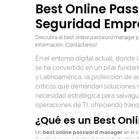
Best Online Pas
Seguridad Empr
Descubra el best online password manager p
información. ¡Contáctenos!
En el entorno digital actual, dond
se ha convertido en un pilar funda
y Latinoamérica, la protección de a
críticos que demandan soluciones 
necesidad estratégica para salvagua
operaciones de TI, ofreciendo tran
¿Qué es un Best On
Un
best online password manager
en el 