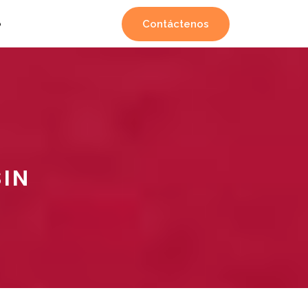
Contáctenos
o
:
SIN