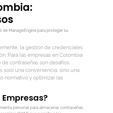
ombia:
sos
as de ManageEngine para proteger su
temente, la gestión de credenciales
ión. Para las empresas en Colombia
te de contraseñas son desafíos
s solo una conveniencia, sino una
o normativo y optimizar las
a Empresas?
amienta personal para almacenar contraseñas.