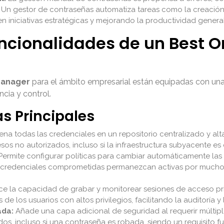
. Un gestor de contraseñas automatiza tareas como la creación
n iniciativas estratégicas y mejorando la productividad general
uncionalidades de un Best 
manager
para el ámbito empresarial están equipadas con una
ncia y control.
as Principales
na todas las credenciales en un repositorio centralizado y alt
os no autorizados, incluso si la infraestructura subyacente e
ermite configurar políticas para cambiar automáticamente las c
s credenciales comprometidas permanezcan activas por mucho t
e la capacidad de grabar y monitorear sesiones de acceso priv
 de los usuarios con altos privilegios, facilitando la auditoría 
ada:
Añade una capa adicional de seguridad al requerir múltiple
dos, incluso si una contraseña es robada, siendo un requisito