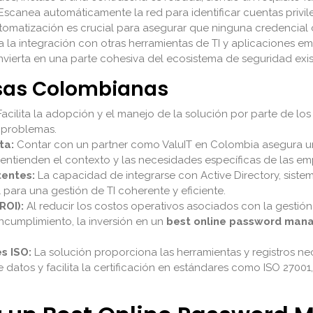
Escanea automáticamente la red para identificar cuentas privile
tomatización es crucial para asegurar que ninguna credencial c
ta la integración con otras herramientas de TI y aplicaciones em
vierta en una parte cohesiva del ecosistema de seguridad exis
esas Colombianas
acilita la adopción y el manejo de la solución por parte de los
 problemas.
ta:
Contar con un partner como ValuIT en Colombia asegura u
 entienden el contexto y las necesidades específicas de las em
tentes:
La capacidad de integrarse con Active Directory, sistem
 para una gestión de TI coherente y eficiente.
ROI):
Al reducir los costos operativos asociados con la gestión
incumplimiento, la inversión en un
best online password man
s ISO:
La solución proporciona las herramientas y registros n
atos y facilita la certificación en estándares como ISO 27001,