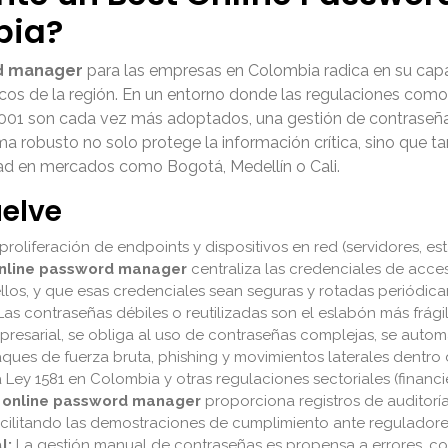
bia?
rd manager
para las empresas en Colombia radica en su capa
os de la región. En un entorno donde las regulaciones como 
001 son cada vez más adoptados, una gestión de contraseñas
ma robusto no solo protege la información crítica, sino que ta
dad en mercados como Bogotá, Medellín o Cali.
uelve
proliferación de endpoints y dispositivos en red (servidores, es
nline password manager
centraliza las credenciales de acces
llos, y que esas credenciales sean seguras y rotadas periódic
as contraseñas débiles o reutilizadas son el eslabón más frági
esarial, se obliga al uso de contraseñas complejas, se automa
ques de fuerza bruta, phishing y movimientos laterales dentro d
 Ley 1581 en Colombia y otras regulaciones sectoriales (financie
 online password manager
proporciona registros de auditorí
facilitando las demostraciones de cumplimiento ante reguladore
l:
La gestión manual de contraseñas es propensa a errores, co