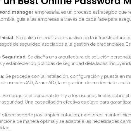
un Best Online Password 
sword manager
empresarial es un proceso estratégico que req
mbia, guía a las empresas a través de cada fase para asegur
nicial:
Se realiza un análisis exhaustivo de la infraestructura de 
riesgos de seguridad asociados a la gestión de credenciales. Esta
e Seguridad:
Se diseña una arquitectura de solución personali
s y estableciendo políticas de seguridad detalladas, incluyend
a:
Se procede con la instalación, configuración y puesta en 
s de usuarios (AD, Azure AD), la migración de credenciales exist
:
Se capacita al personal de TI y a los usuarios finales sobre el
e seguridad. Una capacitación efectiva es clave para garantiza
T ofrece soporte post-implementación, monitoreo, mantenimient
ncione de manera óptima y se adapte a las necesidades cambi
ridad.