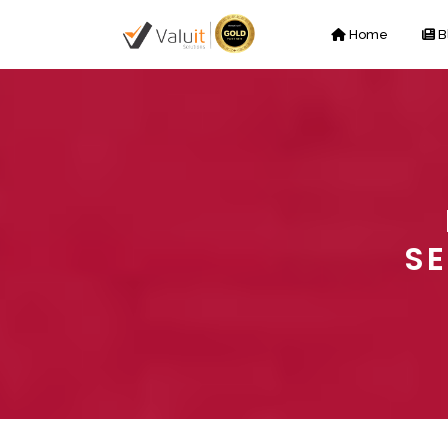
Home
B
SE