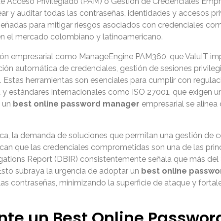
n de Acceso Privilegiado (PAM) o Gestión de Credenciales Empr
rear y auditar todas las contraseñas, identidades y accesos pr
iseñadas para mitigar riesgos asociados con credenciales co
 en el mercado colombiano y latinoamericano.
ución empresarial como ManageEngine PAM360, que ValuIT im
n automática de credenciales, gestión de sesiones privilegi
. Estas herramientas son esenciales para cumplir con regula
y estándares internacionales como ISO 27001, que exigen un
e un
best online password manager
empresarial se alinea 
ca, la demanda de soluciones que permitan una gestión de co
ican que las credenciales comprometidas son una de las prin
gations Report (DBIR) consistentemente señala que más del 
 Esto subraya la urgencia de adoptar un
best online passw
las contraseñas, minimizando la superficie de ataque y fortal
nte un Best Online Passwo