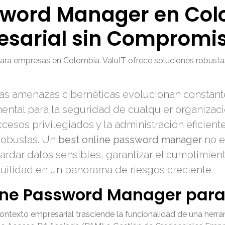
sword Manager en Col
esarial sin Compromi
ara empresas en Colombia. ValuIT ofrece soluciones robust
e las amenazas cibernéticas evolucionan constan
mental para la seguridad de cualquier organizac
ccesos privilegiados y la administración eficien
robustas. Un
best online password manager
no e
rdar datos sensibles, garantizar el cumplimient
quilidad en un panorama de riesgos creciente.
line Password Manager par
contexto empresarial trasciende la funcionalidad de una herr