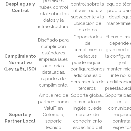
premise o
Despliegue y
control sobre la
equipo téc
nube), control
Control
infraestructura
propio para
total sobre los
subyacente y la
despliegu
datos y la
ubicación de
mantenimie
infraestructura.
los datos.
Capacidades
El cumplimi
Diseñado para
de
depende 
cumplir con
cumplimiento
gran medid
estándares
Cumplimiento
variables,
la configura
empresariales,
Normativo
puede requerir
y el
auditorías
(Ley 1581, ISO)
configuraciones
mantenimie
detalladas,
adicionales o
interno, s
reportes de
herramientas de
certificaci
cumplimiento.
terceros.
preestableci
Amplia red de
Soporte global,
Soporte ba
partners como
a menudo en
en la
ValuIT en
inglés, puede
comunida
Soporte y
Colombia,
carecer de
requiere
Partner Local
soporte
conocimiento
contrata
técnico
específico del
experto