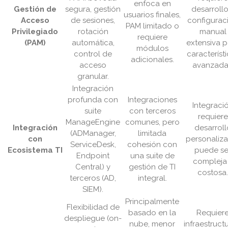
enfoca en
Gestión de
segura, gestión
desarrollo
usuarios finales,
Acceso
de sesiones,
configurac
PAM limitado o
Privilegiado
rotación
manual
requiere
(PAM)
automática,
extensiva p
módulos
control de
característ
adicionales.
acceso
avanzada
granular.
Integración
profunda con
Integraciones
Integraci
suite
con terceros
requiere
ManageEngine
comunes, pero
Integración
desarroll
(ADManager,
limitada
con
personaliz
ServiceDesk,
cohesión con
Ecosistema TI
puede se
Endpoint
una suite de
compleja
Central) y
gestión de TI
costosa.
terceros (AD,
integral.
SIEM).
Principalmente
Flexibilidad de
basado en la
Requier
despliegue (on-
nube, menor
infraestruct