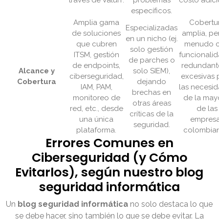
través de ValuIT.
problemas
costo adici
específicos.
Amplia gama
Cobertu
Especializadas
de soluciones
amplia, pe
en un nicho (ej.
que cubren
menudo 
solo gestión
ITSM, gestión
funcionali
de parches o
de endpoints,
redundant
Alcance y
solo SIEM),
ciberseguridad,
excesivas 
Cobertura
dejando
IAM, PAM,
las necesi
brechas en
monitoreo de
de la may
otras áreas
red, etc., desde
de las
críticas de la
una única
empres
seguridad.
plataforma.
colombian
Errores Comunes en
Ciberseguridad (y Cómo
Evitarlos), según nuestro blog
seguridad informática
Un
blog seguridad informática
no solo destaca lo que
se debe hacer, sino también lo que se debe evitar. La