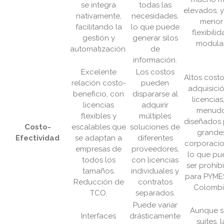
se integra
todas las
elevados, 
nativamente,
necesidades,
menor
facilitando la
lo que puede
flexibili
gestión y
generar silos
modular
automatización.
de
información.
Excelente
Los costos
Altos cost
relación costo-
pueden
adquisici
beneficio, con
dispararse al
licencias
licencias
adquirir
menud
flexibles y
múltiples
diseñados 
Costo-
escalables que
soluciones de
grande
Efectividad
se adaptan a
diferentes
corporacio
empresas de
proveedores,
lo que pu
todos los
con licencias
ser prohibi
tamaños.
individuales y
para PYME
Reducción de
contratos
Colombi
TCO.
separados.
Puede variar
Aunque 
Interfaces
drásticamente
suites, l