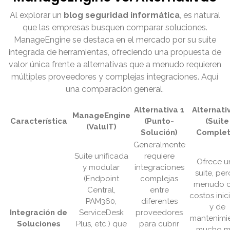
Al explorar un
blog seguridad informática
, es natural
que las empresas busquen comparar soluciones.
ManageEngine se destaca en el mercado por su suite
integrada de herramientas, ofreciendo una propuesta de
valor única frente a alternativas que a menudo requieren
múltiples proveedores y complejas integraciones. Aquí
una comparación general.
Alternativa 1
Alternati
ManageEngine
Característica
(Punto-
(Suite
(ValuIT)
Solución)
Complet
Generalmente
Suite unificada
requiere
Ofrece u
y modular
integraciones
suite, per
(Endpoint
complejas
menudo 
Central,
entre
costos inic
PAM360,
diferentes
y de
Integración de
ServiceDesk
proveedores
mantenimi
Soluciones
Plus, etc.) que
para cubrir
mucho m