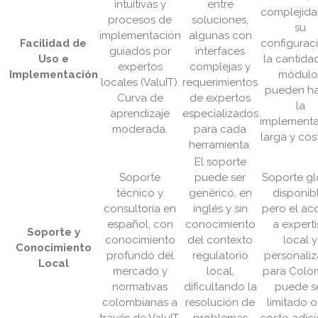
intuitivas y
entre
complejida
procesos de
soluciones,
su
implementación
algunas con
Facilidad de
configurac
guiados por
interfaces
Uso e
la cantida
expertos
complejas y
Implementación
módulo
locales (ValuIT).
requerimientos
pueden h
Curva de
de expertos
la
aprendizaje
especializados
implement
moderada.
para cada
larga y cos
herramienta.
El soporte
Soporte
puede ser
Soporte gl
técnico y
genérico, en
disponib
consultoría en
inglés y sin
pero el ac
español, con
conocimiento
a expert
Soporte y
conocimiento
del contexto
local y
Conocimiento
profundo del
regulatorio
personali
Local
mercado y
local,
para Colo
normativas
dificultando la
puede s
colombianas a
resolución de
limitado 