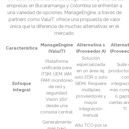
empresas en Bucaramanga y Colombia se enfrentan a
una variedad de opciones. ManageEngine, a través de
partners como ValuIT, ofrece una propuesta de valor
única que la diferencia de muchas alternativas en el
mercado.
ManageEngine
Alternativa 1
Alternat
Característica
(ValuIT)
(Proveedor A)
(Proveed
Solución
Plataforma
especializada
Suite
unificada para
en un área (ej.
productos
ITSM, UEM, IAM,
solo EDR o solo
co
PAM, monitoreo
Enfoque
SIEM). Requiere
integrac
de red y
Integral
múltiples
más comp
seguridad.
proveedores y
o gaps
Visión 360°
mayor
ciertas á
desde una
integración
TI.
consola central.
manual.
Generalmente
Alto TCO por la
más bajo