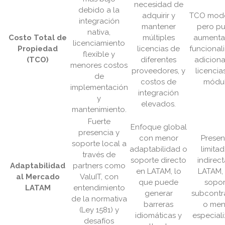
necesidad de
debido a la
adquirir y
TCO mod
integración
mantener
pero p
nativa,
Costo Total de
múltiples
aumenta
licenciamiento
Propiedad
licencias de
funcional
flexible y
(TCO)
diferentes
adiciona
menores costos
proveedores, y
licencia
de
costos de
módul
implementación
integración
y
elevados.
mantenimiento.
Fuerte
Enfoque global
presencia y
con menor
Presen
soporte local a
adaptabilidad o
limita
través de
soporte directo
indirec
Adaptabilidad
partners como
en LATAM, lo
LATAM,
al Mercado
ValuIT, con
que puede
sopor
LATAM
entendimiento
generar
subcontr
de la normativa
barreras
o me
(Ley 1581) y
idiomáticas y
especial
desafíos