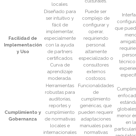
culturales.
locales.
Diseñado para
Puede ser
Interfa
ser intuitivo y
complejo de
configur
fácil de
configurar y
que pued
implementar,
operar,
men
Facilidad de
especialmente
requiriendo
amigab
Implementación
con la ayuda
personal
requiri
y Uso
de partners
altamente
perso
certificados.
especializado o
técnico
Curva de
consultores
experie
aprendizaje
externos
específ
moderada.
costosos.
Herramientas
Funcionalidades
Cumplim
robustas para
de
enfocad
auditorías,
cumplimiento
estánd
reportes y
genéricas, que
globales
Cumplimiento y
cumplimiento
pueden requerir
menor én
Gobernanza
de normativas
adaptaciones
en l
locales e
manuales para
particula
internacionales
normativas
regulator