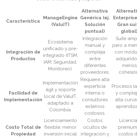
Alternativa
Alternat
ManageEngine
Genérica (ej.
Enterprise 
Característica
(ValuIT)
Solución
Gran sui
puntual)
global
Integración
Suite ampl
Ecosistema
manual y
pero a me
unificado y pre-
Integración de
compleja
con módu
integrado (ITSM,
Productos
entre
adquirido
IAM, Seguridad,
diferentes
menos
Monitoreo).
proveedores.
cohesió
Requiere alta
Implementación
experticia
Procesos l
ágil y soporte
Facilidad de
interna o
y complej
local de ValuIT,
Implementación
consultores
alta curva
adaptado a
externos
aprendiza
Colombia.
costosos.
Licenciamiento
Costos
Licenci
Costo Total de
flexible, menor
ocultos de
premium
Propiedad
inversión inicial
integración y
costos 