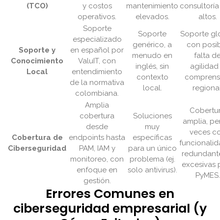
(TCO)
y costos
mantenimiento
consultorí
operativos.
elevados.
altos.
Soporte
Soporte
Soporte gl
especializado
genérico, a
con posi
Soporte y
en español por
menudo en
falta d
Conocimiento
ValuIT, con
inglés, sin
agilidad
Local
entendimiento
contexto
comprens
de la normativa
local.
regional
colombiana.
Amplia
Cobertu
cobertura
Soluciones
amplia, pe
desde
muy
veces c
Cobertura de
endpoints hasta
específicas
funcionali
Ciberseguridad
PAM, IAM y
para un único
redundant
monitoreo, con
problema (ej.
excesivas 
enfoque en
solo antivirus).
PyMES.
gestión.
Errores Comunes en
ciberseguridad empresarial (y