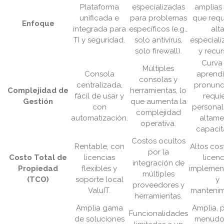
Plataforma
especializadas
amplias
unificada e
para problemas
que requ
Enfoque
integrada para
específicos (e.g.,
alt
TI y seguridad.
solo antivirus,
especiali
solo firewall).
y recur
Curva
Múltiples
Consola
aprendi
consolas y
centralizada,
pronunc
Complejidad de
herramientas, lo
fácil de usar y
requi
Gestión
que aumenta la
con
personal
complejidad
automatización.
altame
operativa.
capacit
Costos ocultos
Rentable, con
Altos cos
por la
Costo Total de
licencias
licenc
integración de
Propiedad
flexibles y
implemen
múltiples
(TCO)
soporte local
y
proveedores y
ValuIT.
mantenim
herramientas.
Amplia gama
Amplia, 
Funcionalidades
de soluciones
menudo