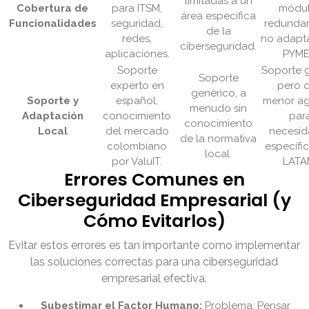
limitadas a un
Cobertura de
para ITSM,
módu
área específica
Funcionalidades
seguridad,
redundan
de la
redes,
no adapt
ciberseguridad.
aplicaciones.
PYME
Soporte
Soporte g
Soporte
experto en
pero 
genérico, a
Soporte y
español,
menor ag
menudo sin
Adaptación
conocimiento
par
conocimiento
Local
del mercado
necesid
de la normativa
colombiano
específi
local.
por ValuIT.
LATA
Errores Comunes en
Ciberseguridad Empresarial (y
Cómo Evitarlos)
Evitar estos errores es tan importante como implementar
las soluciones correctas para una ciberseguridad
empresarial efectiva.
Subestimar el Factor Humano:
Problema: Pensar