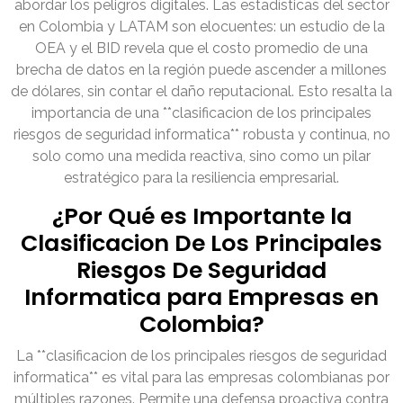
abordar los peligros digitales. Las estadísticas del sector
en Colombia y LATAM son elocuentes: un estudio de la
OEA y el BID revela que el costo promedio de una
brecha de datos en la región puede ascender a millones
de dólares, sin contar el daño reputacional. Esto resalta la
importancia de una **clasificacion de los principales
riesgos de seguridad informatica** robusta y continua, no
solo como una medida reactiva, sino como un pilar
estratégico para la resiliencia empresarial.
¿Por Qué es Importante la
Clasificacion De Los Principales
Riesgos De Seguridad
Informatica para Empresas en
Colombia?
La **clasificacion de los principales riesgos de seguridad
informatica** es vital para las empresas colombianas por
múltiples razones. Permite una defensa proactiva contra