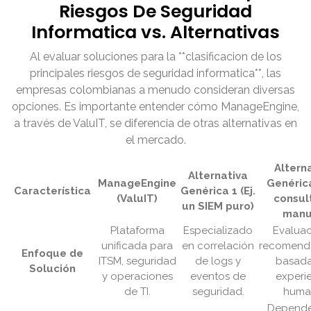
Riesgos De Seguridad
Informatica vs. Alternativas
Al evaluar soluciones para la **clasificacion de los
principales riesgos de seguridad informatica**, las
empresas colombianas a menudo consideran diversas
opciones. Es importante entender cómo ManageEngine,
a través de ValuIT, se diferencia de otras alternativas en
el mercado.
Altern
Alternativa
ManageEngine
Genérica
Característica
Genérica 1 (Ej.
(ValuIT)
consul
un SIEM puro)
manu
Plataforma
Especializado
Evaluac
unificada para
en correlación
recomend
Enfoque de
ITSM, seguridad
de logs y
basada
Solución
y operaciones
eventos de
experi
de TI.
seguridad.
huma
Depende