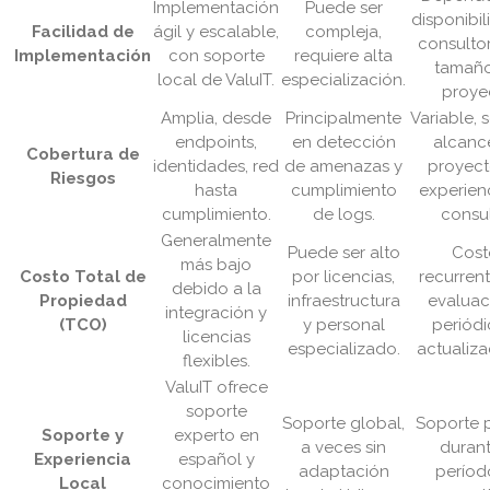
Implementación
Puede ser
disponibi
Facilidad de
ágil y escalable,
compleja,
consultor
Implementación
con soporte
requiere alta
tamaño
local de ValuIT.
especialización.
proye
Amplia, desde
Principalmente
Variable, 
endpoints,
en detección
alcanc
Cobertura de
identidades, red
de amenazas y
proyect
Riesgos
hasta
cumplimiento
experien
cumplimiento.
de logs.
consul
Generalmente
Puede ser alto
Cost
más bajo
Costo Total de
por licencias,
recurren
debido a la
Propiedad
infraestructura
evaluac
integración y
(TCO)
y personal
periódi
licencias
especializado.
actualiza
flexibles.
ValuIT ofrece
soporte
Soporte global,
Soporte 
Soporte y
experto en
a veces sin
durant
Experiencia
español y
adaptación
períod
Local
conocimiento