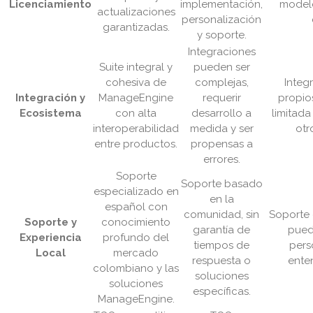
Licenciamiento
implementación,
modelo
actualizaciones
personalización
garantizadas.
y soporte.
Integraciones
Suite integral y
pueden ser
cohesiva de
complejas,
Integ
Integración y
ManageEngine
requerir
propio
Ecosistema
con alta
desarrollo a
limitad
interoperabilidad
medida y ser
otr
entre productos.
propensas a
errores.
Soporte
Soporte basado
especializado en
en la
español con
comunidad, sin
Soporte 
Soporte y
conocimiento
garantía de
pued
Experiencia
profundo del
tiempos de
pers
Local
mercado
respuesta o
ente
colombiano y las
soluciones
soluciones
específicas.
ManageEngine.