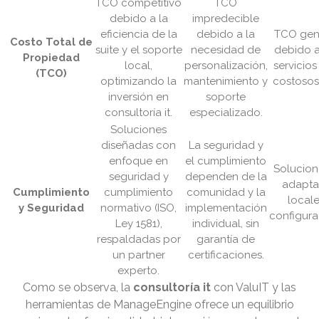
TCO competitivo
TCO
debido a la
impredecible
eficiencia de la
debido a la
TCO gen
Costo Total de
suite y el soporte
necesidad de
debido a
Propiedad
local,
personalización,
servicio
(TCO)
optimizando la
mantenimiento y
costosos 
inversión en
soporte
consultoría it.
especializado.
Soluciones
diseñadas con
La seguridad y
enfoque en
el cumplimiento
Solucion
seguridad y
dependen de la
adapta
Cumplimiento
cumplimiento
comunidad y la
local
y Seguridad
normativo (ISO,
implementación
configura
Ley 1581),
individual, sin
respaldadas por
garantía de
un partner
certificaciones.
experto.
Como se observa, la
consultoría it
con ValuIT y las
herramientas de ManageEngine ofrece un equilibrio