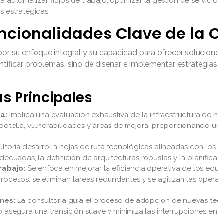
 automatizar flujos de trabajo, optimizar la gestión de servicios
s estratégicas.
ncionalidades Clave de la C
a por su enfoque integral y su capacidad para ofrecer solucio
entificar problemas, sino de diseñar e implementar estrategi
as Principales
a:
Implica una evaluación exhaustiva de la infraestructura de h
de botella, vulnerabilidades y áreas de mejora, proporcionando 
ltoría desarrolla hojas de ruta tecnológicas alineadas con los 
decuadas, la definición de arquitecturas robustas y la planifica
rabajo:
Se enfoca en mejorar la eficiencia operativa de los equ
procesos, se eliminan tareas redundantes y se agilizan las oper
nes:
La consultoría guía el proceso de adopción de nuevas tecn
to asegura una transición suave y minimiza las interrupciones en