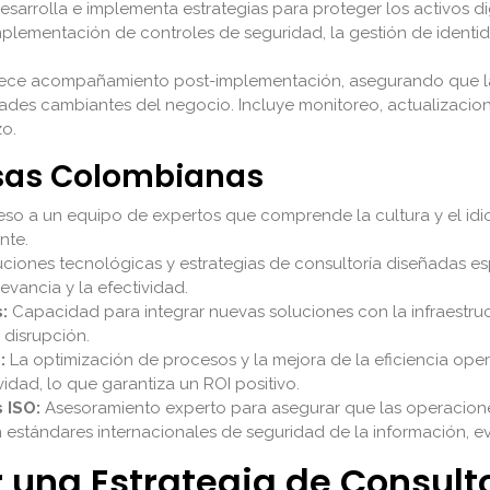
sarrolla e implementa estrategias para proteger los activos di
implementación de controles de seguridad, la gestión de identid
ece acompañamiento post-implementación, asegurando que la
ades cambiantes del negocio. Incluye monitoreo, actualizacion
zo.
esas Colombianas
so a un equipo de expertos que comprende la cultura y el idio
nte.
ciones tecnológicas y estrategias de consultoría diseñadas e
vancia y la efectividad.
:
Capacidad para integrar nuevas soluciones con la infraestruc
 disrupción.
:
La optimización de procesos y la mejora de la eficiencia ope
vidad, lo que garantiza un ROI positivo.
 ISO:
Asesoramiento experto para asegurar que las operacione
stándares internacionales de seguridad de la información, evi
na Estrategia de Consultor