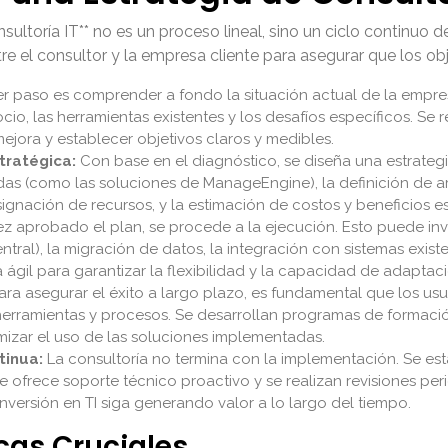
ultoría IT** no es un proceso lineal, sino un ciclo continuo
re el consultor y la empresa cliente para asegurar que los o
er paso es comprender a fondo la situación actual de la empresa
cio, las herramientas existentes y los desafíos específicos. Se 
mejora y establecer objetivos claros y medibles.
stratégica:
Con base en el diagnóstico, se diseña una estrategia
s (como las soluciones de ManageEngine), la definición de ar
gnación de recursos, y la estimación de costos y beneficios e
z aprobado el plan, se procede a la ejecución. Esto puede invo
entral), la migración de datos, la integración con sistemas exi
 ágil para garantizar la flexibilidad y la capacidad de adaptaci
ra asegurar el éxito a largo plazo, es fundamental que los usua
erramientas y procesos. Se desarrollan programas de formaci
imizar el uso de las soluciones implementadas.
tinua:
La consultoría no termina con la implementación. Se e
se ofrece soporte técnico proactivo y se realizan revisiones pe
nversión en TI siga generando valor a lo largo del tiempo.
cas Cruciales