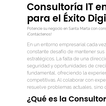
Consultoría IT e
para el Éxito Di
Potencie su negocio en Santa Marta con consu
¡Contáctenos!
En un entorno empresarial cada vez 
constante desafío de mantener sus i
estratégicos. La falta de una direcc
seguridad y oportunidades de crecim
fundamental, ofreciendo la experien
competitivas. Al colaborar con exp
resuelve problemas actuales, sino q
¿Qué es la Consulto