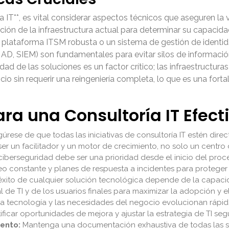
IT**, es vital considerar aspectos técnicos que aseguren la vi
ación de la infraestructura actual para determinar su capacid
plataforma ITSM robusta o un sistema de gestión de identid
 AD, SIEM) son fundamentales para evitar silos de informació
idad de las soluciones es un factor crítico; las infraestructur
cio sin requerir una reingeniería completa, lo que es una fo
ra una Consultoría IT Efect
úrese de que todas las iniciativas de consultoría IT estén dir
er un facilitador y un motor de crecimiento, no solo un centro 
iberseguridad debe ser una prioridad desde el inicio del proce
o constante y planes de respuesta a incidentes para proteger 
éxito de cualquier solución tecnológica depende de la capacida
 de TI y de los usuarios finales para maximizar la adopción y el
a tecnología y las necesidades del negocio evolucionan rápid
ificar oportunidades de mejora y ajustar la estrategia de TI se
ento:
Mantenga una documentación exhaustiva de todas las s