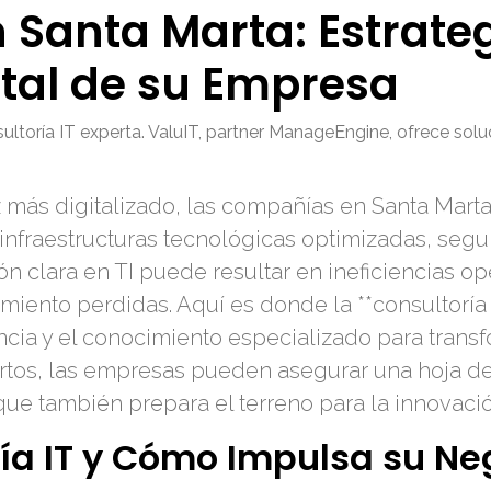
n Santa Marta: Estrate
gital de su Empresa
ltoría IT experta. ValuIT, partner ManageEngine, ofrece solu
más digitalizado, las compañías en Santa Marta,
nfraestructuras tecnológicas optimizadas, segur
ión clara en TI puede resultar en ineficiencias o
iento perdidas. Aquí es donde la **consultoría I
cia y el conocimiento especializado para transf
ertos, las empresas pueden asegurar una hoja de
ue también prepara el terreno para la innovación
ría IT y Cómo Impulsa su Ne