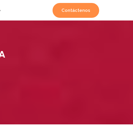
Contáctenos
o
A