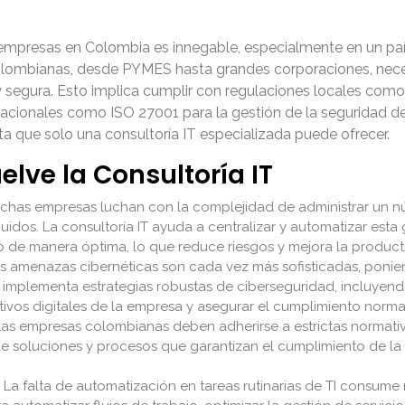
las empresas en Colombia es innegable, especialmente en un 
colombianas, desde PYMES hasta grandes corporaciones, nece
y segura. Esto implica cumplir con regulaciones locales com
acionales como ISO 27001 para la gestión de la seguridad de 
 que solo una consultoría IT especializada puede ofrecer.
elve la Consultoría IT
has empresas luchan con la complejidad de administrar un nú
buidos. La consultoría IT ayuda a centralizar y automatizar est
 de manera óptima, lo que reduce riesgos y mejora la product
s amenazas cibernéticas son cada vez más sofisticadas, poniend
T implementa estrategias robustas de ciberseguridad, incluyend
tivos digitales de la empresa y asegurar el cumplimiento norma
as empresas colombianas deben adherirse a estrictas normativ
e soluciones y procesos que garantizan el cumplimiento de la L
La falta de automatización en tareas rutinarias de TI consume r