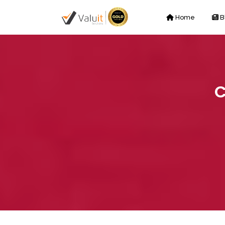
Home
B