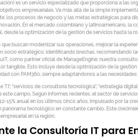
rmación) es un servicio especializado que proporciona a las 
s objetivos empresariales. Va más allá de la simple implement
ente, los procesos de negocio y las metas estratégicas para 
 innovación. En el mercado colombiano y latinoamericano, la 
l, desde la optimización de la gestión de servicios hasta la r
s que buscan modernizar sus operaciones, mejorar la experienc
un socio estratégico, identificando brechas, recomendando l
IT, como partner oficial de ManageEngine, nuestra consultorí
r tangible. Esto incluye desde la optimización de la gestión
idad con PAM360, siempre adaptándonos a las necesidades e
I”, “servicios de consultoría tecnológica”, “estrategia digita
e este campo. Según informes recientes, el sector de servici
2-15% anual en los últimos cinco años, impulsado por la crec
 panorama tecnológico en constante cambio. Este crecimiento
 empresarial en la región.
nte la Consultoría IT para 