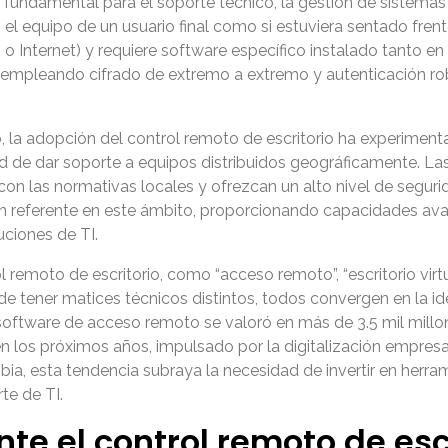
 fundamental para el soporte técnico, la gestión de sistemas y
el equipo de un usuario final como si estuviera sentado frent
Internet) y requiere software específico instalado tanto en 
, empleando cifrado de extremo a extremo y autenticación ro
, la adopción del control remoto de escritorio ha experimen
dad de dar soporte a equipos distribuidos geográficamente. 
on las normativas locales y ofrezcan un alto nivel de segur
n referente en este ámbito, proporcionando capacidades av
ciones de TI.
 remoto de escritorio, como “acceso remoto”, “escritorio virtu
 tener matices técnicos distintos, todos convergen en la id
 software de acceso remoto se valoró en más de 3.5 mil mill
los próximos años, impulsado por la digitalización empresari
bia, esta tendencia subraya la necesidad de invertir en herra
te de TI.
te el control remoto de esc