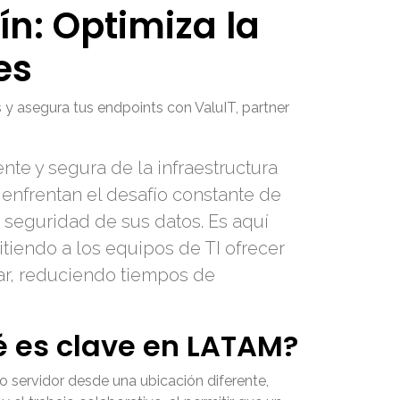
ín: Optimiza la
es
s y asegura tus endpoints con ValuIT, partner
nte y segura de la infraestructura
 enfrentan el desafío constante de
a seguridad de sus datos. Es aquí
iendo a los equipos de TI ofrecer
gar, reduciendo tiempos de
ué es clave en LATAM?
o servidor desde una ubicación diferente,