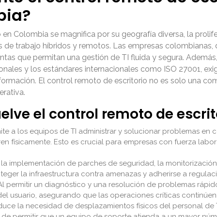
bia?
o en Colombia se magnifica por su geografía diversa, la prolif
s de trabajo híbridos y remotos. Las empresas colombianas, 
ntas que permitan una gestión de TI fluida y segura. Además
onales y los estándares internacionales como ISO 27001, exi
información. El control remoto de escritorio no es solo una c
erativa.
elve el control remoto de escrit
te a los equipos de TI administrar y solucionar problemas en c
ren físicamente. Esto es crucial para empresas con fuerza labo
a la implementación de parches de seguridad, la monitorización 
eger la infraestructura contra amenazas y adherirse a regulac
l permitir un diagnóstico y una resolución de problemas rápido
el usuario, asegurando que las operaciones críticas continúen s
uce la necesidad de desplazamientos físicos del personal de TI
 de permitir que un equipo de soporte atienda a un mayor núme