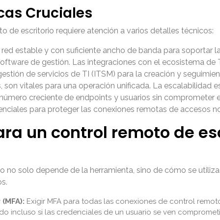
cas Cruciales
de escritorio requiere atención a varios detalles técnicos:
a red estable y con suficiente ancho de banda para soportar l
ftware de gestión. Las integraciones con el ecosistema de T
estión de servicios de TI (ITSM) para la creación y seguimien
, son vitales para una operación unificada. La escalabilidad e
úmero creciente de endpoints y usuarios sin comprometer el 
senciales para proteger las conexiones remotas de accesos n
ra un control remoto de esc
rio no solo depende de la herramienta, sino de cómo se utili
os.
 (MFA):
Exigir MFA para todas las conexiones de control remot
o incluso si las credenciales de un usuario se ven comprometi