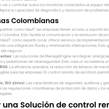
o ver y controlar todos los monitores conectados al equipo re
 Mejora la capacidad de diagnóstico y resolución de problemas
esas Colombianas
n partner como ValuIT, las empresas tienen acceso a soporte 
e Colombia. Esto facilita la comunicación y la resolución de p
ValuIT, como experto local, ofrece servicios de implementació
do una integración fluida y minimizando interrupciones. Esto 
 del negocio.
tentes:
Las soluciones de ManageEngine se integran sinérgicam
os y plataformas de ciberseguridad. Esto crea un ecosistema uni
ROI):
La eficiencia operativa, la reducción de tiempos de inact
ible para las empresas. El control remoto de escritorio permit
1, ISO 27001):
Las características de seguridad, auditoría y g
e las regulaciones colombianas de protección de datos y los e
legales.
na Solución de control rem