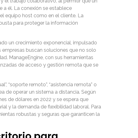
 el trabajo colaborativo, al permitir que un
e a él. La conexión se establece
el equipo host como en el cliente. La
busta para proteger la información
tado un crecimiento exponencial, impulsado
Las empresas buscan soluciones que no solo
idad. ManageEngine, con sus herramientas
anzadas de acceso y gestión remota que se
al”, “soporte remoto”, “asistencia remota” o
ea de operar un sistema a distancia. Según
ones de dólares en 2022 y se espera que
al y la demanda de flexibilidad laboral. Para
mientas robustas y seguras que garanticen la
ritorio para