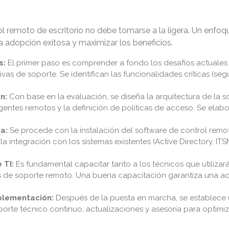
 remoto de escritorio no debe tomarse a la ligera. Un enfoqu
a adopción exitosa y maximizar los beneficios.
s:
El primer paso es comprender a fondo los desafíos actuales d
vas de soporte. Se identifican las funcionalidades críticas (segu
n:
Con base en la evaluación, se diseña la arquitectura de la so
 agentes remotos y la definición de políticas de acceso. Se el
a:
Se procede con la instalación del software de control remoto
 y la integración con los sistemas existentes (Active Directory, 
 TI:
Es fundamental capacitar tanto a los técnicos que utilizar
s de soporte remoto. Una buena capacitación garantiza una ado
plementación:
Después de la puesta en marcha, se establece 
porte técnico continuo, actualizaciones y asesoría para optimiz