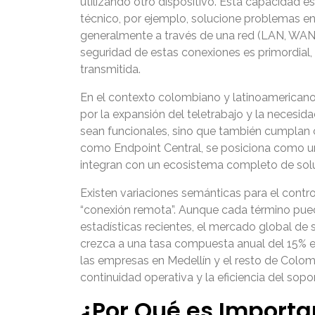
utilizando otro dispositivo. Esta capacidad es
técnico, por ejemplo, solucione problemas en 
generalmente a través de una red (LAN, WAN o 
seguridad de estas conexiones es primordial
transmitida.
En el contexto colombiano y latinoamericano
por la expansión del teletrabajo y la necesi
sean funcionales, sino que también cumplan c
como Endpoint Central, se posiciona como u
integran con un ecosistema completo de solu
Existen variaciones semánticas para el control
“conexión remota”. Aunque cada término puede
estadísticas recientes, el mercado global de
crezca a una tasa compuesta anual del 15% en 
las empresas en Medellín y el resto de Colom
continuidad operativa y la eficiencia del sopor
¿Por Qué es Importan