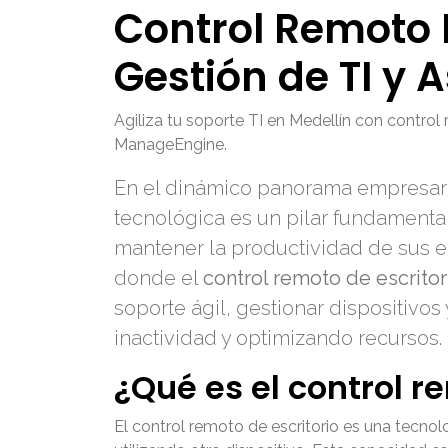
Control Remoto D
Gestión de TI y
Agiliza tu soporte TI en Medellín con control
ManageEngine.
En el dinámico panorama empresarial
tecnológica es un pilar fundamental
mantener la productividad de sus eq
donde el
control remoto de escritor
soporte ágil, gestionar dispositivo
inactividad y optimizando recursos.
¿Qué es el control r
El control remoto de escritorio es una tecnol