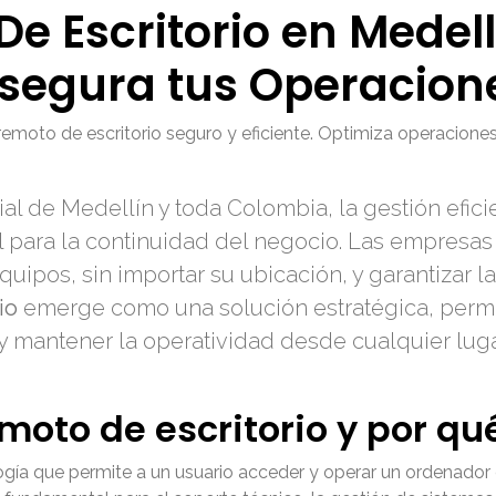
e Escritorio en Medell
 Asegura tus Operacion
 remoto de escritorio seguro y eficiente. Optimiza operacione
 de Medellín y toda Colombia, la gestión eficie
 para la continuidad del negocio. Las empresas
uipos, sin importar su ubicación, y garantizar l
io
emerge como una solución estratégica, permit
s y mantener la operatividad desde cualquier lu
emoto de escritorio y por q
ogía que permite a un usuario acceder y operar un ordenador 