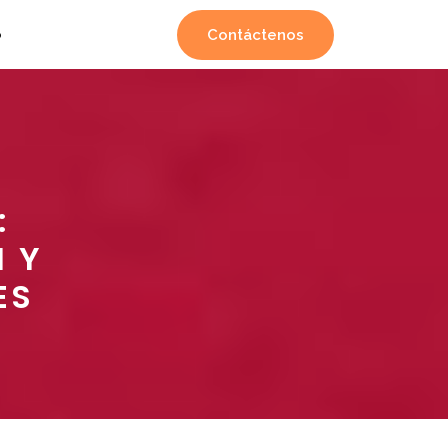
Contáctenos
o
:
I Y
ES