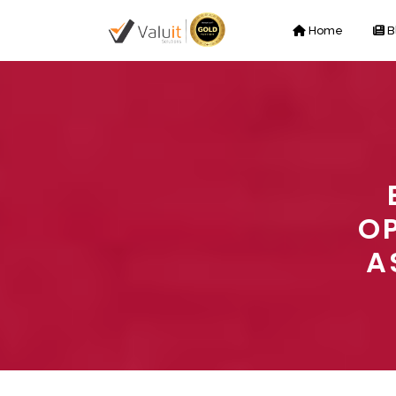
Home
B
OP
A