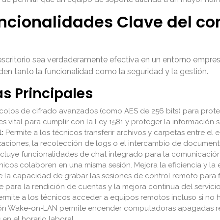
uncionalidades Clave del co
escritorio sea verdaderamente efectiva en un entorno empres
den tanto la funcionalidad como la seguridad y la gestión.
as Principales
ocolos de cifrado avanzados (como AES de 256 bits) para proteg
es vital para cumplir con la Ley 1581 y proteger la información 
:
Permite a los técnicos transferir archivos y carpetas entre el
ualizaciones, la recolección de logs o el intercambio de documen
cluye funcionalidades de chat integrado para la comunicación in
icos colaboren en una misma sesión. Mejora la eficiencia y la e
 la capacidad de grabar las sesiones de control remoto para f
 para la rendición de cuentas y la mejora continua del servici
rmite a los técnicos acceder a equipos remotos incluso si no h
nción Wake-on-LAN permite encender computadoras apagadas re
en el horario laboral.