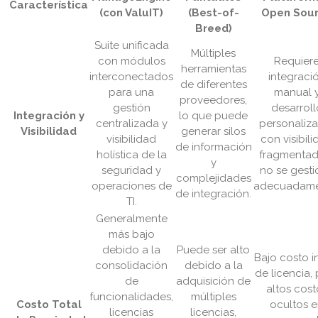
Característica
(con ValuIT)
(Best-of-
Open Sou
Breed)
Suite unificada
Múltiples
con módulos
Requier
herramientas
interconectados
integraci
de diferentes
para una
manual 
proveedores,
gestión
desarroll
Integración y
lo que puede
centralizada y
personaliz
Visibilidad
generar silos
visibilidad
con visibil
de información
holística de la
fragmentad
y
seguridad y
no se gesti
complejidades
operaciones de
adecuadame
de integración.
TI.
Generalmente
más bajo
debido a la
Puede ser alto
Bajo costo in
consolidación
debido a la
de licencia,
de
adquisición de
altos cost
funcionalidades,
múltiples
Costo Total
ocultos 
licencias
licencias,