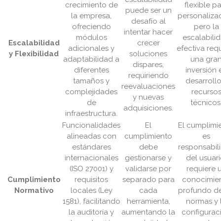
crecimiento de
flexible p
puede ser un
la empresa,
personalizac
desafío al
ofreciendo
pero la
intentar hacer
módulos
escalabili
Escalabilidad
crecer
adicionales y
efectiva req
y Flexibilidad
soluciones
adaptabilidad a
una gra
dispares,
diferentes
inversión 
requiriendo
tamaños y
desarrollo
reevaluaciones
complejidades
recurso
y nuevas
de
técnicos
adquisiciones.
infraestructura.
Funcionalidades
El
El cumplimi
alineadas con
cumplimiento
es
estándares
debe
responsabil
internacionales
gestionarse y
del usuari
(ISO 27001) y
validarse por
requiere 
Cumplimiento
requisitos
separado para
conocimie
Normativo
locales (Ley
cada
profundo de
1581), facilitando
herramienta,
normas y 
la auditoría y
aumentando la
configurac