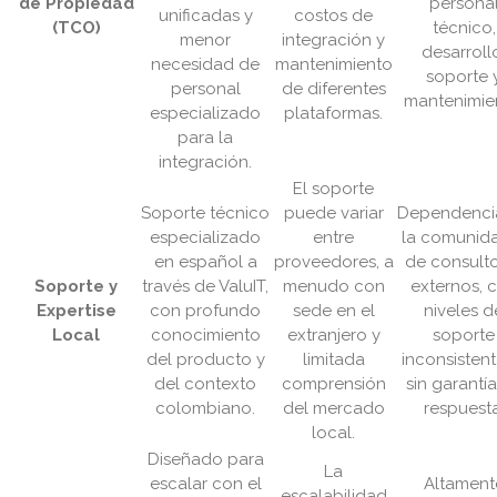
de Propiedad
persona
unificadas y
costos de
(TCO)
técnico,
menor
integración y
desarroll
necesidad de
mantenimiento
soporte 
personal
de diferentes
mantenimie
especializado
plataformas.
para la
integración.
El soporte
Soporte técnico
puede variar
Dependenci
especializado
entre
la comunid
en español a
proveedores, a
de consult
Soporte y
través de ValuIT,
menudo con
externos, 
Expertise
con profundo
sede en el
niveles d
Local
conocimiento
extranjero y
soporte
del producto y
limitada
inconsistent
del contexto
comprensión
sin garantí
colombiano.
del mercado
respuesta
local.
Diseñado para
La
escalar con el
Altament
escalabilidad