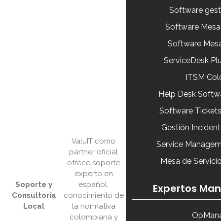
Software gesti
Software Mesa 
Software Mes
ServiceDesk Pl
ITSM Col
Help Desk Softw
Software Ticket
Gestión Inciden
ValuIT como
Service Managem
partner oficial
Mesa de Servici
ofrece soporte
experto en
Soporte y
español,
Expertos Ma
Consultoría
conocimiento de
Local
la normativa
OpMana
colombiana y