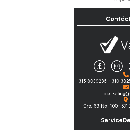
empresa
Contác
315 8039236 - 310 382
marketing@v
Cra. 63 No. 100- 57
ServiceDe