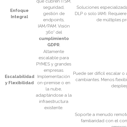
que cubren ITSM,
seguridad,
Soluciones especializadas
Enfoque
gestión de
DLP o solo IAM). Requiere
Integral
endpoints,
de múltiples p
IAM/PAM. Visión
360° del
cumplimiento
GDPR
.
Altamente
escalable para
PYMES y grandes
empresas.
Puede ser difícil escalar 
Escalabilidad
Implementación
cambiantes. Menos flexib
y Flexibilidad
on-premise o en
desplie
la nube,
adaptándose a la
infraestructura
existente.
Soporte a menudo remoto
familiaridad con el con