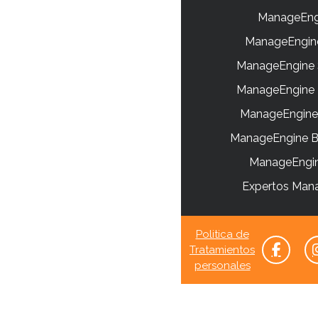
ManageEngi
ManageEngine
ManageEngine 
ManageEngine B
ManageEngine
ManageEngine 
ManageEngin
Expertos Man
Politica de
Tratamientos
personales