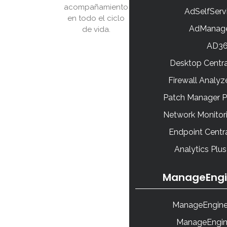
acompañamiento
AdSelfServ
en todo el ciclo
AdManage
de vida.
AD3
Desktop Centr
Firewall Analy
Patch Manager P
Network Monitor
Endpoint Centr
Analytics Plu
ManageEngi
ManageEngine
ManageEngin