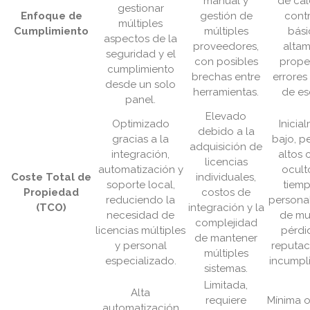
manual y
de cál
gestionar
Enfoque de
gestión de
cont
múltiples
Cumplimiento
múltiples
bási
aspectos de la
proveedores,
alta
seguridad y el
con posibles
prope
cumplimiento
brechas entre
errores 
desde un solo
herramientas.
de es
panel.
Elevado
Optimizado
Inicia
debido a la
gracias a la
bajo, p
adquisición de
integración,
altos 
licencias
automatización y
ocult
Coste Total de
individuales,
soporte local,
tiem
Propiedad
costos de
reduciendo la
personal
(TCO)
integración y la
necesidad de
de mu
complejidad
licencias múltiples
pérdi
de mantener
y personal
reputac
múltiples
especializado.
incumpl
sistemas.
Limitada,
Alta
requiere
Mínima o
automatización