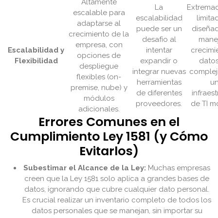
Altamente
La
Extrema
escalable para
escalabilidad
limita
adaptarse al
puede ser un
diseña
crecimiento de la
desafío al
manej
empresa, con
Escalabilidad y
intentar
crecimi
opciones de
Flexibilidad
expandir o
datos
despliegue
integrar nuevas
complej
flexibles (on-
herramientas
u
premise, nube) y
de diferentes
infraes
módulos
proveedores.
de TI m
adicionales.
Errores Comunes en el
Cumplimiento Ley 1581 (y Cómo
Evitarlos)
Subestimar el Alcance de la Ley:
Muchas empresas
creen que la Ley 1581 solo aplica a grandes bases de
datos, ignorando que cubre cualquier dato personal.
Es crucial realizar un inventario completo de todos los
datos personales que se manejan, sin importar su