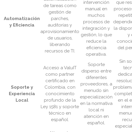
intervención
que res
de tareas como
manual en
procesos
gestión de
muchos
repeti
Automatización
parches,
procesos de
dependi
y Eficiencia
auditorías y
integración y
la dispo
aprovisionamiento
gestión, lo que
y 
de usuarios,
reduce la
conoci
liberando
eficiencia
del pe
recursos de TI.
operativa.
Sin s
Soporte
Acceso a ValuIT
téc
disperso entre
como partner
dedica
diferentes
certificado en
resolu
proveedores, a
Soporte y
Colombia, con
problem
menudo sin
Experiencia
conocimiento
comple
especialización
Local
profundo de la
en el 
en la normativa
Ley 1581 y soporte
inter
local ni
técnico en
menud
atención en
español.
recu
español.
especia