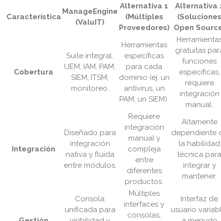
Alternativa 1
Alternativa 
ManageEngine
Característica
(Múltiples
(Solucione
(ValuIT)
Proveedores)
Open Sourc
Herramienta
Herramientas
gratuitas par
Suite integral:
específicas
funciones
UEM, IAM, PAM,
para cada
Cobertura
específicas,
SIEM, ITSM,
dominio (ej. un
requiere
monitoreo.
antivirus, un
integración
PAM, un SIEM).
manual.
Requiere
Altamente
integración
Diseñado para
dependiente 
manual y
integración
la habilidad
Integración
compleja
nativa y fluida
técnica par
entre
entre módulos.
integrar y
diferentes
mantener.
productos.
Múltiples
Consola
Interfaz de
interfaces y
unificada para
usuario variab
consolas,
Gestión
visibilidad y
a menudo