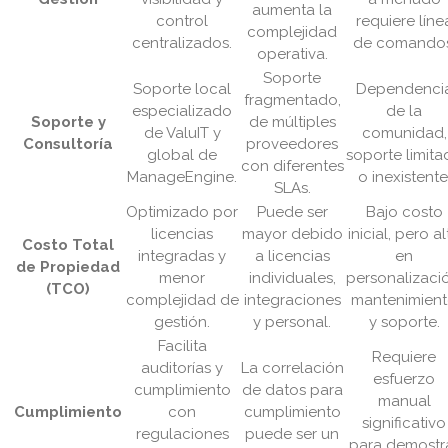
aumenta la
control
requiere líne
complejidad
centralizados.
de comandos
operativa.
Soporte
Soporte local
Dependenci
fragmentado,
especializado
de la
Soporte y
de múltiples
de ValuIT y
comunidad,
Consultoría
proveedores
global de
soporte limit
con diferentes
ManageEngine.
o inexistente
SLAs.
Optimizado por
Puede ser
Bajo costo
licencias
mayor debido
inicial, pero a
Costo Total
integradas y
a licencias
en
de Propiedad
menor
individuales,
personalizaci
(TCO)
complejidad de
integraciones
mantenimien
gestión.
y personal.
y soporte.
Facilita
Requiere
auditorías y
La correlación
esfuerzo
cumplimiento
de datos para
manual
Cumplimiento
con
cumplimiento
significativo
regulaciones
puede ser un
para demostr