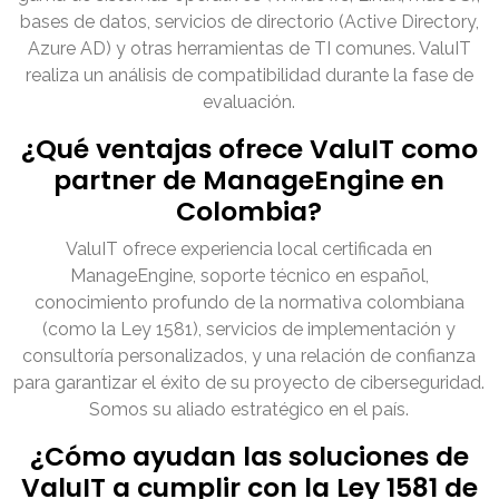
bases de datos, servicios de directorio (Active Directory,
Azure AD) y otras herramientas de TI comunes. ValuIT
realiza un análisis de compatibilidad durante la fase de
evaluación.
¿Qué ventajas ofrece ValuIT como
partner de ManageEngine en
Colombia?
ValuIT ofrece experiencia local certificada en
ManageEngine, soporte técnico en español,
conocimiento profundo de la normativa colombiana
(como la Ley 1581), servicios de implementación y
consultoría personalizados, y una relación de confianza
para garantizar el éxito de su proyecto de ciberseguridad.
Somos su aliado estratégico en el país.
¿Cómo ayudan las soluciones de
ValuIT a cumplir con la Ley 1581 de