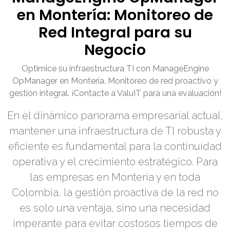
en Montería: Monitoreo de
Red Integral para su
Negocio
Optimice su infraestructura TI con ManageEngine
OpManager en Montería. Monitoreo de red proactivo y
gestión integral. ¡Contacte a ValuIT para una evaluación!
En el dinámico panorama empresarial actual,
mantener una infraestructura de TI robusta y
eficiente es fundamental para la continuidad
operativa y el crecimiento estratégico. Para
las empresas en Montería y en toda
Colombia, la gestión proactiva de la red no
es solo una ventaja, sino una necesidad
imperante para evitar costosos tiempos de