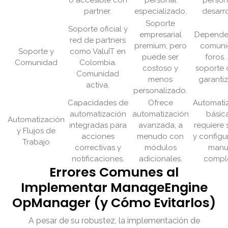
o accesible con
personal
person
partner.
especializado.
desarro
Soporte
Soporte oficial y
empresarial
Depende 
red de partners
premium, pero
comuni
Soporte y
como ValuIT en
puede ser
foros. 
Comunidad
Colombia.
costoso y
soporte o
Comunidad
menos
garanti
activa.
personalizado.
Capacidades de
Ofrece
Automati
automatización
automatización
básic
Automatización
integradas para
avanzada, a
requiere 
y Flujos de
acciones
menudo con
y configu
Trabajo
correctivas y
módulos
manu
notificaciones.
adicionales.
comple
Errores Comunes al
Implementar ManageEngine
OpManager (y Cómo Evitarlos)
A pesar de su robustez, la implementación de