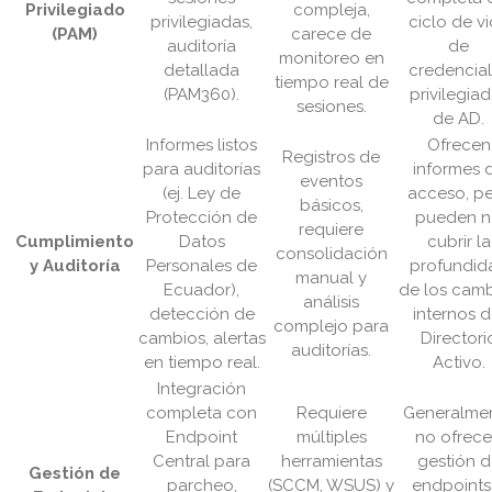
Privilegiado
compleja,
privilegiadas,
ciclo de v
(PAM)
carece de
auditoría
de
monitoreo en
detallada
credencia
tiempo real de
(PAM360).
privilegia
sesiones.
de AD.
Informes listos
Ofrecen
Registros de
para auditorías
informes 
eventos
(ej. Ley de
acceso, p
básicos,
Protección de
pueden 
requiere
Cumplimiento
Datos
cubrir la
consolidación
y Auditoría
Personales de
profundid
manual y
Ecuador),
de los cam
análisis
detección de
internos d
complejo para
cambios, alertas
Directori
auditorías.
en tiempo real.
Activo.
Integración
completa con
Requiere
Generalme
Endpoint
múltiples
no ofrec
Central para
herramientas
gestión 
Gestión de
parcheo,
(SCCM, WSUS) y
endpoints