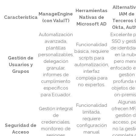
Alternati
Herramientas
ManageEngine
IAM de
Característica
Nativas de
(con ValuIT)
Terceros (
Microsoft AD
Okta, Aut
Automatización
Excelente 
avanzada,
SSO y gest
Funcionalidad
plantillas
de identid
básica, requiere
personalizables,
en la nub
Gestión de
scripts para
delegación
pero men
Usuarios y
automatización,
granular,
enfocado e
Grupos
interfaz
informes de
gestión
compleja para
cumplimiento
profunda 
no expertos.
específicos
objetos de
para Ecuador.
on-premis
Algunas
Funcionalidad
Gestión integral
ofrecen MF
limitada,
de
gestión 
requiere
credenciales,
acceso, p
Seguridad de
configuración
monitoreo de
no la gest
Acceso
manual
sesiones
completa 