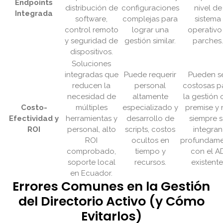
Endpoints
distribución de
configuraciones
nivel de
Integrada
software,
complejas para
sistema
control remoto
lograr una
operativo
y seguridad de
gestión similar.
parches
dispositivos.
Soluciones
integradas que
Puede requerir
Pueden s
reducen la
personal
costosas p
necesidad de
altamente
la gestión 
Costo-
múltiples
especializado y
premise y
Efectividad y
herramientas y
desarrollo de
siempre 
ROI
personal, alto
scripts, costos
integran
ROI
ocultos en
profundam
comprobado,
tiempo y
con el A
soporte local
recursos.
existente
en Ecuador.
Errores Comunes en la Gestión
del Directorio Activo (y Cómo
Evitarlos)