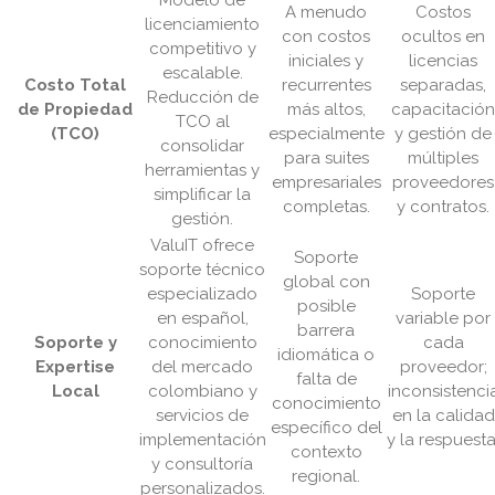
Modelo de
A menudo
Costos
licenciamiento
con costos
ocultos en
competitivo y
iniciales y
licencias
escalable.
Costo Total
recurrentes
separadas,
Reducción de
de Propiedad
más altos,
capacitació
TCO al
(TCO)
especialmente
y gestión de
consolidar
para suites
múltiples
herramientas y
empresariales
proveedores
simplificar la
completas.
y contratos.
gestión.
ValuIT ofrece
Soporte
soporte técnico
global con
especializado
Soporte
posible
en español,
variable por
barrera
Soporte y
conocimiento
cada
idiomática o
Expertise
del mercado
proveedor;
falta de
Local
colombiano y
inconsistenci
conocimiento
servicios de
en la calidad
específico del
implementación
y la respuesta
contexto
y consultoría
regional.
personalizados.