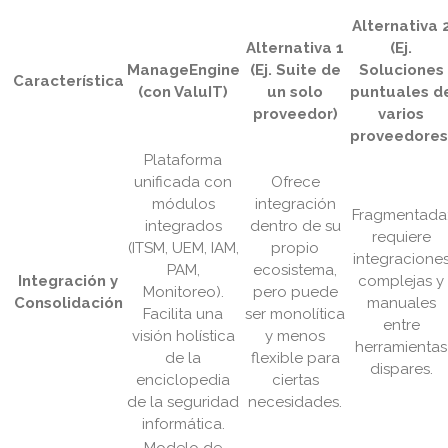
Alternativa 
Alternativa 1
(Ej.
ManageEngine
(Ej. Suite de
Soluciones
Característica
(con ValuIT)
un solo
puntuales d
proveedor)
varios
proveedores
Plataforma
unificada con
Ofrece
módulos
integración
Fragmentada
integrados
dentro de su
requiere
(ITSM, UEM, IAM,
propio
integracione
PAM,
ecosistema,
Integración y
complejas y
Monitoreo).
pero puede
Consolidación
manuales
Facilita una
ser monolítica
entre
visión holística
y menos
herramientas
de la
flexible para
dispares.
enciclopedia
ciertas
de la seguridad
necesidades.
informática.