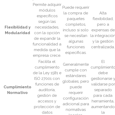
Permite adquirir
Puede requerir
módulos
la compra de
Alta
específicos
paquetes
flexibilidad,
según las
completos,
pero a
Flexibilidad y
necesidades,
incluso si solo
expensas de
Modularidad
con la opción
se necesitan
la integració
de expandir la
algunas
y la gestión
funcionalidad a
funciones
centralizada.
medida que la
específicas.
empresa crece.
Facilita el
El
Generalmente
cumplimiento
cumplimient
cumple con
de la Ley 1581 e
debe
estándares
ISO 27001 con
gestionarse 
globales, pero
funciones de
validarse por
Cumplimiento
puede
auditoría,
separado
Normativo
requerir
gestión de
para cada
configuración
accesos y
herramienta,
adicional para
protección de
aumentando
normativas
datos
la