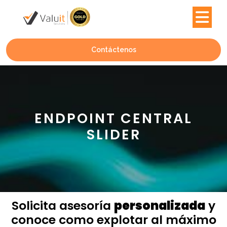
Contáctenos
ENDPOINT CENTRAL
SLIDER
Solicita asesoría
personalizada
y
conoce como explotar al máximo