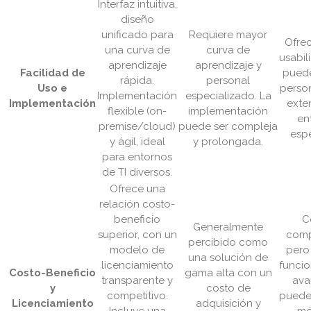
Interfaz intuitiva,
diseño
unificado para
Requiere mayor
Ofre
una curva de
curva de
usabil
aprendizaje
aprendizaje y
Facilidad de
puede
rápida.
personal
Uso e
perso
Implementación
especializado. La
Implementación
exte
flexible (on-
implementación
en
premise/cloud)
puede ser compleja
espe
y ágil, ideal
y prolongada.
para entornos
de TI diversos.
Ofrece una
relación costo-
beneficio
C
Generalmente
superior, con un
comp
percibido como
modelo de
pero
una solución de
licenciamiento
funcio
Costo-Beneficio
gama alta con un
transparente y
ava
y
costo de
competitivo.
pueden
Licenciamiento
adquisición y