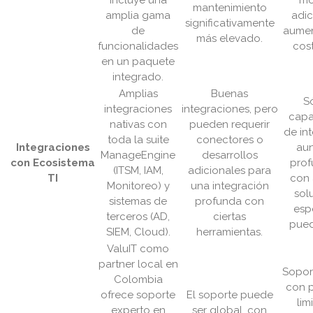
Incluye una
mó
mantenimiento
amplia gama
adic
significativamente
de
aumen
más elevado.
funcionalidades
cost
en un paquete
integrado.
Amplias
Buenas
S
integraciones
integraciones, pero
capa
nativas con
pueden requerir
de in
toda la suite
conectores o
Integraciones
aun
ManageEngine
desarrollos
con Ecosistema
prof
(ITSM, IAM,
adicionales para
TI
con 
Monitoreo) y
una integración
sol
sistemas de
profunda con
esp
terceros (AD,
ciertas
pued
SIEM, Cloud).
herramientas.
ValuIT como
partner local en
Sopor
Colombia
con p
ofrece soporte
El soporte puede
lim
experto en
ser global, con