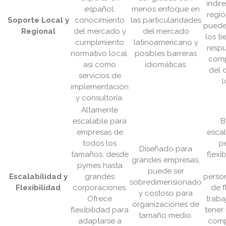
indir
español,
menos enfoque en
regió
Soporte Local y
conocimiento
las particularidades
puede
Regional
del mercado y
del mercado
los t
cumplimiento
latinoamericano y
respu
normativo local,
posibles barreras
comp
así como
idiomáticas.
del 
servicios de
l
implementación
y consultoría.
Altamente
escalable para
B
empresas de
escal
todos los
p
Diseñado para
tamaños, desde
flexi
grandes empresas,
pymes hasta
puede ser
Escalabilidad y
grandes
perso
sobredimensionado
Flexibilidad
corporaciones.
de f
y costoso para
Ofrece
traba
organizaciones de
flexibilidad para
tener 
tamaño medio.
adaptarse a
comp