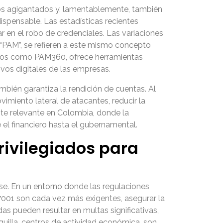
sos agigantados y, lamentablemente, también
dispensable. Las estadísticas recientes
r en el robo de credenciales. Las variaciones
“PAM”, se refieren a este mismo concepto
uctos como PAM360, ofrece herramientas
vos digitales de las empresas.
bién garantiza la rendición de cuentas. Al
imiento lateral de atacantes, reducir la
nte relevante en Colombia, donde la
 el financiero hasta el gubernamental.
rivilegiados para
se. En un entorno donde las regulaciones
7001 son cada vez más exigentes, asegurar la
as pueden resultar en multas significativas,
quilla, centros de actividad económica, son