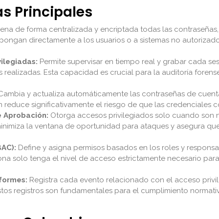
as Principales
na de forma centralizada y encriptada todas las contraseñas, 
xpongan directamente a los usuarios o a sistemas no autorizado
ilegiadas:
Permite supervisar en tiempo real y grabar cada se
s realizadas. Esta capacidad es crucial para la auditoría foren
ambia y actualiza automáticamente las contraseñas de cuentas 
reduce significativamente el riesgo de que las credenciales c
e Aprobación:
Otorga accesos privilegiados solo cuando son ne
minimiza la ventana de oportunidad para ataques y asegura qu
BAC):
Define y asigna permisos basados en los roles y responsab
 solo tenga el nivel de acceso estrictamente necesario para su
nformes:
Registra cada evento relacionado con el acceso privi
stos registros son fundamentales para el cumplimiento normativ