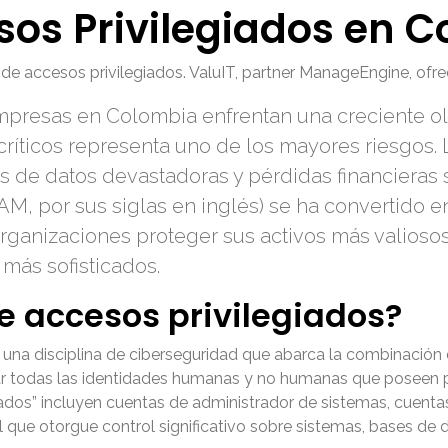
sos Privilegiados en 
de accesos privilegiados. ValuIT, partner ManageEngine, ofr
 empresas en Colombia enfrentan una creciente 
críticos representa uno de los mayores riesgos.
 de datos devastadoras y pérdidas financieras si
AM, por sus siglas en inglés) se ha convertido e
rganizaciones proteger sus activos más valiosos
 más sofisticados.
de accesos privilegiados?
 una disciplina de ciberseguridad que abarca la combinación 
tar todas las identidades humanas y no humanas que poseen
giados” incluyen cuentas de administrador de sistemas, cuentas
que otorgue control significativo sobre sistemas, bases de da