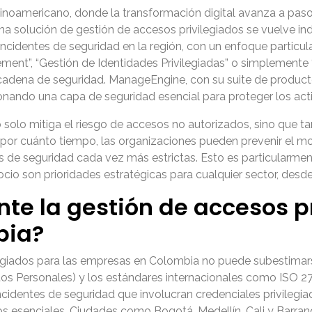
inoamericano, donde la transformación digital avanza a pa
una solución de gestión de accesos privilegiados se vuelve in
cidentes de seguridad en la región, con un enfoque particula
nt”, “Gestión de Identidades Privilegiadas” o simplemente 
 la cadena de seguridad. ManageEngine, con su suite de prod
onando una capa de seguridad esencial para proteger los acti
olo mitiga el riesgo de accesos no autorizados, sino que tam
por cuánto tiempo, las organizaciones pueden prevenir el mov
s de seguridad cada vez más estrictas. Esto es particularme
cio son prioridades estratégicas para cualquier sector, desde
nte la gestión de accesos p
bia?
ilegiados para las empresas en Colombia no puede subestimar
os Personales) y los estándares internacionales como ISO 2
ncidentes de seguridad que involucran credenciales privilegiad
ios esenciales. Ciudades como Bogotá, Medellín, Cali y Barran