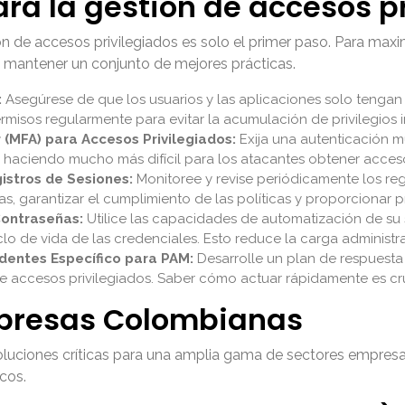
ara la gestión de accesos p
 de accesos privilegiados es solo el primer paso. Para maxim
y mantener un conjunto de mejores prácticas.
:
Asegúrese de que los usuarios y las aplicaciones solo tengan
permisos regularmente para evitar la acumulación de privilegios 
(MFA) para Accesos Privilegiados:
Exija una autenticación mu
 haciendo mucho más difícil para los atacantes obtener acceso
istros de Sesiones:
Monitoree y revise periódicamente los regi
s, garantizar el cumplimiento de las políticas y proporcionar 
Contraseñas:
Utilice las capacidades de automatización de su
lo de vida de las credenciales. Esto reduce la carga administra
dentes Específico para PAM:
Desarrolle un plan de respuesta
 accesos privilegiados. Saber cómo actuar rápidamente es cru
mpresas Colombianas
soluciones críticas para una amplia gama de sectores empresa
cos.