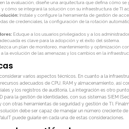
n la evaluación, diseñe una arquitectura que defina cómo se g
) y cómo se integrará la solución con su infraestructura de TI ac
Solución:
Instale y configure la herramienta de gestión de ac
das de credenciales, la configuración de la rotación automática
dores:
Eduque a los usuarios privilegiados y a los administrado
adecuada es clave para la adopción y el éxito del sistema.
lezca un plan de monitoreo, mantenimiento y optimización cons
la evolución de las amenazas y los cambios en la infraestruct
cas
considerar varios aspectos técnicos. En cuanto a la infraestru
con recursos adecuados de CPU, RAM y almacenamiento, así 
les y los registros de auditoría. La integración es otro punto
D para la gestión de identidades, con sus sistemas SIEM (S
y con otras herramientas de seguridad y gestión de TI. Final
solución debe ser capaz de manejar un número creciente de c
aluIT puede guiarle en cada una de estas consideraciones.