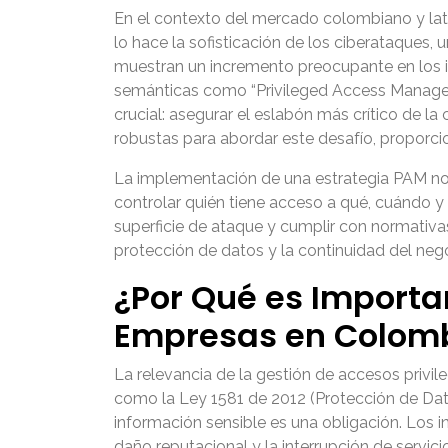
En el contexto del mercado colombiano y lat
lo hace la sofisticación de los ciberataques, 
muestran un incremento preocupante en los in
semánticas como “Privileged Access Manageme
crucial: asegurar el eslabón más crítico de
robustas para abordar este desafío, proporci
La implementación de una estrategia PAM no s
controlar quién tiene acceso a qué, cuándo y 
superficie de ataque y cumplir con normativa
protección de datos y la continuidad del nego
¿Por Qué es Importa
Empresas en Colom
La relevancia de la gestión de accesos priv
como la Ley 1581 de 2012 (Protección de Dat
información sensible es una obligación. Los i
daño reputacional y la interrupción de servic