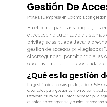
Gestión De Acce
Proteja su empresa en Colombia con gestión 
En el actual panorama digital, las
el acceso no autorizado a sistemas 
privilegiadas puede llevar a brechas
gestión de accesos privilegiados
(P
ciberseguridad, permitiendo a las o
operativa frente a ataques cada vez
¿Qué es la gestión 
La gestión de accesos privilegiados (PAM) es
diseñados para gestionar, monitorear y audi
infraestructura de TI. Estos “accesos privile
cuentas de emergencia y cualquier credencial 