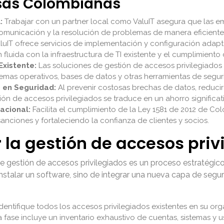
esas Colombianas
:
Trabajar con un partner local como ValuIT asegura que las 
 comunicación y la resolución de problemas de manera eficiente
luIT ofrece servicios de implementación y configuración adapt
luida con la infraestructura de TI existente y el cumplimiento 
Existente:
Las soluciones de gestión de accesos privilegiado
temas operativos, bases de datos y otras herramientas de segur
) en Seguridad:
Al prevenir costosas brechas de datos, reducir e
ión de accesos privilegiados se traduce en un ahorro significat
acional:
Facilita el cumplimiento de la Ley 1581 de 2012 de Co
anciones y fortaleciendo la confianza de clientes y socios.
a gestión de accesos priv
 gestión de accesos privilegiados es un proceso estratégico
nstalar un software, sino de integrar una nueva capa de segur
dentifique todos los accesos privilegiados existentes en su org
a fase incluye un inventario exhaustivo de cuentas, sistemas y u