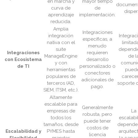
en marcha y
mayor tiempo
document
curva de
de
disper
aprendizaje
implementación.
reducida.
Amplia
Integraciones
integración
Integrac
específicas, a
nativa con el
limitad
menudo
suite
dependi
Integraciones
requieren
ManageEngine
de l
con Ecosistema
desarrollo
y con
comuni
de TI
personalizado o
herramientas
pued
conectores
populares de
carece
adicionales de
terceros (AD,
soporte of
pago.
SIEM, ITSM, etc.).
Altamente
escalable para
Generalmente
empresas de
La
robusta, pero
todos los
escalabi
puede tener
tamaños, desde
depende 
costos de
Escalabilidad y
PYMES hasta
arquitec
licencia