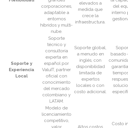
Flexibilidad
grandes
la capa
elevados a
corporaciones,
del eq
medida que
adaptable a
interno
crece la
entornos
gestiona
infraestructura.
híbridos y multi-
nube.
Soporte
técnico y
Soporte global,
Sopor
consultoría
a menudo en
basado 
experta en
inglés, con
comunida
Soporte y
español por
disponibilidad
garantí
Experiencia
ValuIT, partner
limitada de
tiempo
Local
oficial con
expertos
respues
conocimiento
locales o con
soluci
del mercado
costo adicional.
específi
colombiano y
LATAM.
Modelo de
licenciamiento
competitivo,
Costo in
valor
Altos costos