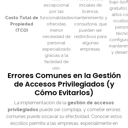
bajo (so
excepcional
iniciales de
gratuito)
por las
licencia,
altos c
Costo Total de
funcionalidades
mantenimiento y
oculto
Propiedad
ofrecidas,
consultoría, que
perso
(TCO)
menor
pueden ser
técni
necesidad de
restrictivos para
configur
personal
algunas
mantenim
especializado
empresas.
y desarr
gracias a la
facilidad de
uso.
Errores Comunes en la Gestión
de Accesos Privilegiados (y
Cómo Evitarlos)
La implementación de la
gestión de accesos
privilegiados
puede ser compleja, y cometer errores
comunes puede socavar su efectividad. Conocer estos
escollos permite a las empresas, especialmente en