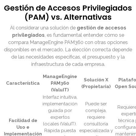
Gestión de Accesos Privilegiados
(PAM) vs. Alternativas
Al considerar una solución de
gestión de accesos
privilegiados
, es fundamental entender cómo se
compara ManageEngine PAM360 con otras opciones
disponibles en el mercado. La elección correcta depende
de las necesidades específicas, el presupuesto y la
infraestructura de cada empresa.
ManageEngine
Solución X
Plataf
Característica
PAM360
(Propietaria)
Open Sou
(ValuIT)
Interfaz intuitiva,
implementación
Puede ser
Requiere
guiada por
compleja,
experti
expertos
requiere
Facilidad de
técnica
locales (ValuIT).
consultoría
Uso e
configura
Rápida puesta
especializada y
Implementación
mantenim