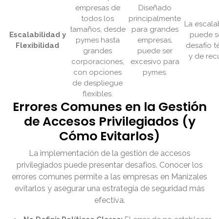
empresas de
Diseñado
todos los
principalmente
La escala
tamaños, desde
para grandes
Escalabilidad y
puede s
pymes hasta
empresas,
Flexibilidad
desafío t
grandes
puede ser
y de rec
corporaciones,
excesivo para
con opciones
pymes.
de despliegue
flexibles.
Errores Comunes en la Gestión
de Accesos Privilegiados (y
Cómo Evitarlos)
La implementación de la gestión de accesos
privilegiados puede presentar desafíos. Conocer los
errores comunes permite a las empresas en Manizales
evitarlos y asegurar una estrategia de seguridad más
efectiva.