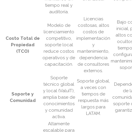
tiempo real y
auditoría.
Licencias
Bajo c
Modelo de
costosas, altos
inicial,
licenciamiento
costos de
altos c
Costo Total de
competitivo,
implementación
oculto
Propiedad
soporte local
y
tiempo
(TCO)
reduce costos
mantenimiento,
configur
operativos y de
dependencia
mantenimi
capacitación.
de consultores
sopor
externos.
Soporte
Soporte global,
técnico global
Depend
a veces con
y local (ValuIT),
de l
Soporte y
tiempos de
amplia base de
comunida
Comunidad
respuesta más
conocimientos
soporte o
largos para
y comunidad
garanti
LATAM.
activa.
Altamente
escalable para