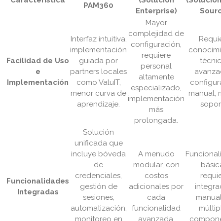
Característica
(Solución
(Solució
PAM360
Enterprise)
Sourc
Mayor
complejidad de
Interfaz intuitiva,
Requi
configuración,
implementación
conocimi
requiere
Facilidad de Uso
guiada por
técni
personal
e
partners locales
avanza
altamente
Implementación
como ValuIT,
configur
especializado,
menor curva de
manual, 
implementación
aprendizaje.
sopor
más
prolongada.
Solución
unificada que
incluye bóveda
A menudo
Funcional
de
modular, con
básic
credenciales,
costos
requi
Funcionalidades
gestión de
adicionales por
integra
Integradas
sesiones,
cada
manual
automatización,
funcionalidad
múltip
monitoreo en
avanzada.
compone