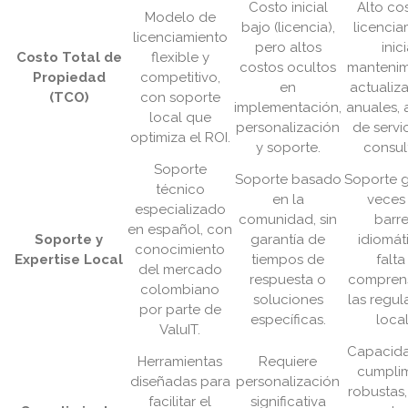
Costo inicial
Alto co
Modelo de
bajo (licencia),
licencia
licenciamiento
pero altos
inici
Costo Total de
flexible y
costos ocultos
mantenim
Propiedad
competitivo,
en
actualiz
(TCO)
con soporte
implementación,
anuales,
local que
personalización
de servi
optimiza el ROI.
y soporte.
consult
Soporte
Soporte basado
Soporte g
técnico
en la
veces
especializado
comunidad, sin
barre
en español, con
Soporte y
garantía de
idiomát
conocimiento
Expertise Local
tiempos de
falta
del mercado
respuesta o
compren
colombiano
soluciones
las regul
por parte de
específicas.
local
ValuIT.
Capacid
Herramientas
Requiere
cumpli
diseñadas para
personalización
robustas,
facilitar el
significativa