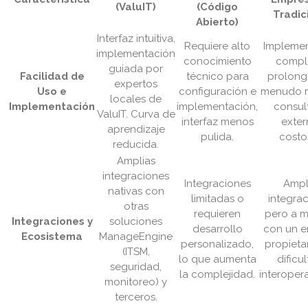
(ValuIT)
(Código
Tradic
Abierto)
Interfaz intuitiva,
Requiere alto
Impleme
implementación
conocimiento
comple
guiada por
Facilidad de
técnico para
prolong
expertos
Uso e
configuración e
menudo r
locales de
Implementación
implementación,
consul
ValuIT. Curva de
interfaz menos
exter
aprendizaje
pulida.
costo
reducida.
Amplias
integraciones
Integraciones
Ampl
nativas con
limitadas o
integrac
otras
requieren
pero a 
Integraciones y
soluciones
desarrollo
con un 
Ecosistema
ManageEngine
personalizado,
propieta
(ITSM,
lo que aumenta
dificul
seguridad,
la complejidad.
interopera
monitoreo) y
terceros.