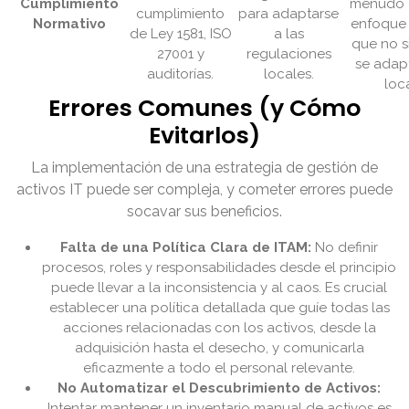
Cumplimiento
menudo 
cumplimiento
para adaptarse
Normativo
enfoque 
de Ley 1581, ISO
a las
que no s
27001 y
regulaciones
se adapt
auditorías.
locales.
loca
Errores Comunes (y Cómo
Evitarlos)
La implementación de una estrategia de gestión de
activos IT puede ser compleja, y cometer errores puede
socavar sus beneficios.
Falta de una Política Clara de ITAM:
No definir
procesos, roles y responsabilidades desde el principio
puede llevar a la inconsistencia y al caos. Es crucial
establecer una política detallada que guíe todas las
acciones relacionadas con los activos, desde la
adquisición hasta el desecho, y comunicarla
eficazmente a todo el personal relevante.
No Automatizar el Descubrimiento de Activos:
Intentar mantener un inventario manual de activos es