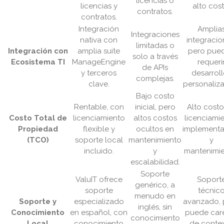
licencias o
licencias y
alto cost
contratos.
contratos.
Integración
Amplia
Integraciones
nativa con
integracio
limitadas o
Integración con
amplia suite
pero pue
solo a través
Ecosistema TI
ManageEngine
requeri
de APIs
y terceros
desarroll
complejas.
clave.
personaliz
Bajo costo
Rentable, con
inicial, pero
Alto cost
Costo Total de
licenciamiento
altos costos
licenciamie
Propiedad
flexible y
ocultos en
implementa
(TCO)
soporte local
mantenimiento
y
incluido.
y
mantenimie
escalabilidad.
Soporte
ValuIT ofrece
Soport
genérico, a
soporte
técnic
menudo en
Soporte y
especializado
avanzado, 
inglés, sin
Conocimiento
en español, con
puede car
conocimiento
Local
conocimiento
de conte