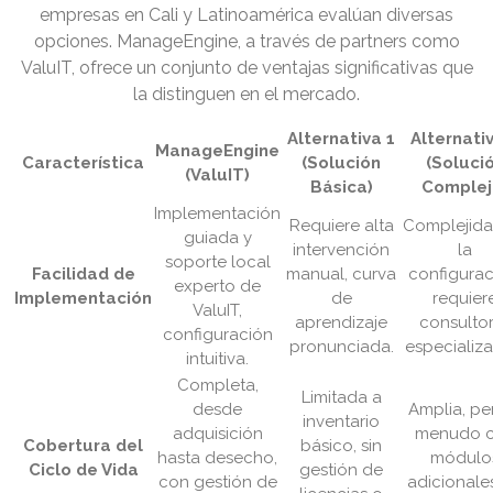
empresas en Cali y Latinoamérica evalúan diversas
opciones. ManageEngine, a través de partners como
ValuIT, ofrece un conjunto de ventajas significativas que
la distinguen en el mercado.
Alternativa 1
Alternati
ManageEngine
Característica
(Solución
(Soluci
(ValuIT)
Básica)
Complej
Implementación
Requiere alta
Complejida
guiada y
intervención
la
soporte local
Facilidad de
manual, curva
configurac
experto de
Implementación
de
requier
ValuIT,
aprendizaje
consulto
configuración
pronunciada.
especializ
intuitiva.
Completa,
Limitada a
desde
Amplia, pe
inventario
adquisición
menudo 
Cobertura del
básico, sin
hasta desecho,
módulo
Ciclo de Vida
gestión de
con gestión de
adicionale