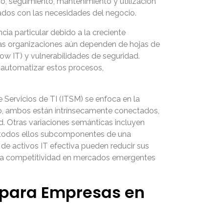
rio, seguimiento, mantenimiento y utilización
ados con las necesidades del negocio.
cia particular debido a la creciente
chas organizaciones aún dependen de hojas de
ow IT) y vulnerabilidades de seguridad.
 automatizar estos procesos,
 Servicios de TI (ITSM) se enfoca en la
go, ambos están intrínsecamente conectados,
ad. Otras variaciones semánticas incluyen
os”, todos ellos subcomponentes de una
de activos IT efectiva pueden reducir sus
ra la competitividad en mercados emergentes
T para Empresas en