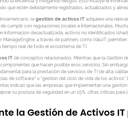
do la eficiencia y mitigando riesgos. Esto incluye el inventa
ndo que estén debidamente registrados, actualizados y aline
inoamericano, la
gestión de activos IT
adquiere una relevan
d de cumplir con regulaciones locales e internacionales. Mu
n información desactualizada, activos no identificados (shad
 ManageEngine, a través de partners como ValuIT, permiten
 tiempo real de todo el ecosistema de TI.
vos IT
de conceptos relacionados. Mientras que la Gestión de
los componentes que hacen posible esos servicios. Sin embar
ndamental para la prestación de servicios de TI de alta calid
encias de software” o “gestión del ciclo de vida de los activ
cientes indican que las empresas que implementan una gestión 
jorar su postura de seguridad en un 25%, cifras críticas pa
nte la Gestión de Activos I