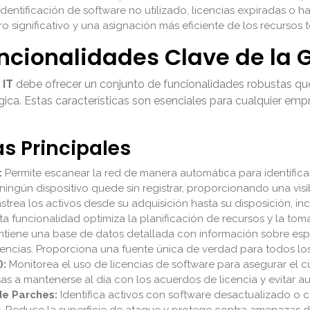
identificación de software no utilizado, licencias expiradas o 
rro significativo y una asignación más eficiente de los recurso
ncionalidades Clave de la G
 IT
debe ofrecer un conjunto de funcionalidades robustas que
ógica. Estas características son esenciales para cualquier e
as Principales
:
Permite escanear la red de manera automática para identifica
ngún dispositivo quede sin registrar, proporcionando una visib
strea los activos desde su adquisición hasta su disposición, 
sta funcionalidad optimiza la planificación de recursos y la tom
tiene una base de datos detallada con información sobre esp
ndencias. Proporciona una fuente única de verdad para todos l
):
Monitorea el uso de licencias de software para asegurar el c
s a mantenerse al día con los acuerdos de licencia y evitar au
de Parches:
Identifica activos con software desactualizado o co
 Reduce la superficie de ataque y protege contra amenazas d