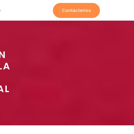
Contáctenos
o
EN
LA
AL