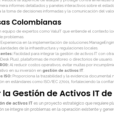
era informes detallados y paneles interactivos sobre el estado 
ta la toma de decisiones informadas y la comunicación del valor 
esas Colombianas
 equipo de expertos como ValuIT que entiende el contexto loc
de problemas.
Experiencia en la implementación de soluciones ManageEngi
laridades de la infraestructura y regulaciones locales.
tentes:
Facilidad para integrar la gestión de activos IT con otr
esk Plus), plataformas de monitoreo o directorios de usuario.
ROI):
Al reducir costos operativos, evitar multas por incumplimi
tivo en su inversión en
gestión de activos IT
.
s ISO:
Proporciona la trazabilidad y la evidencia documental n
ación en estándares como ISO/IEC 27001, fortaleciendo la confian
a Gestión de Activos IT de
ón de activos IT
es un proyecto estratégico que requiere pl
n se integre sin problemas en la operación existente y gener