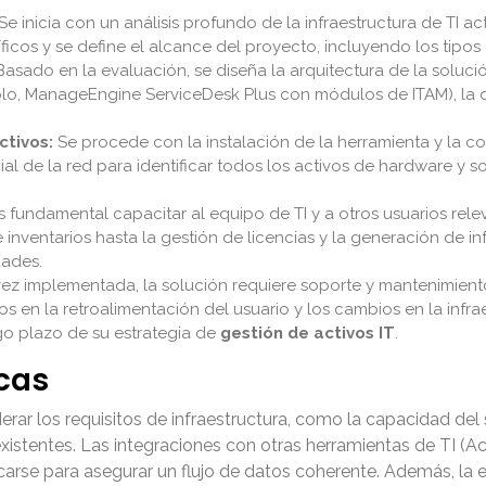
Se inicia con un análisis profundo de la infraestructura de TI ac
ficos y se define el alcance del proyecto, incluyendo los tipos 
asado en la evaluación, se diseña la arquitectura de la soluc
lo, ManageEngine ServiceDesk Plus con módulos de ITAM), la def
ctivos:
Se procede con la instalación de la herramienta y la 
ial de la red para identificar todos los activos de hardware y
 fundamental capacitar al equipo de TI y a otros usuarios rele
inventarios hasta la gestión de licencias y la generación de i
dades.
ez implementada, la solución requiere soporte y mantenimiento
s en la retroalimentación del usuario y los cambios en la infr
rgo plazo de su estrategia de
gestión de activos IT
.
cas
rar los requisitos de infraestructura, como la capacidad del s
istentes. Las integraciones con otras herramientas de TI (Ac
arse para asegurar un flujo de datos coherente. Además, la es