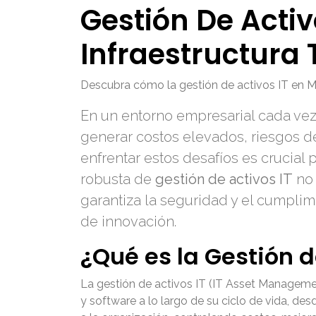
Gestión De Activ
Infraestructura
Descubra cómo la gestión de activos IT en Mon
En un entorno empresarial cada vez 
generar costos elevados, riesgos d
enfrentar estos desafíos es crucial
robusta de
gestión de activos IT
no 
garantiza la seguridad y el cumplim
de innovación.
¿Qué es la Gestión d
La gestión de activos IT (IT Asset Managemen
y software a lo largo de su ciclo de vida, desd