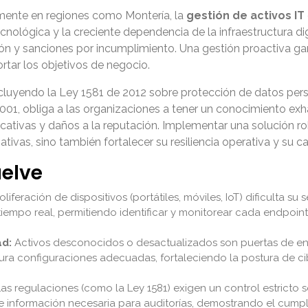
mente en regiones como Montería, la
gestión de activos IT
nológica y la creciente dependencia de la infraestructura digi
ión y sanciones por incumplimiento. Una gestión proactiva ga
rtar los objetivos de negocio.
cluyendo la Ley 1581 de 2012 sobre protección de datos pers
1, obliga a las organizaciones a tener un conocimiento exhau
icativas y daños a la reputación. Implementar una solución 
ivas, sino también fortalecer su resiliencia operativa y su c
uelve
liferación de dispositivos (portátiles, móviles, IoT) dificulta su
empo real, permitiendo identificar y monitorear cada endpoint 
ad:
Activos desconocidos o desactualizados son puertas de ent
gura configuraciones adecuadas, fortaleciendo la postura de c
as regulaciones (como la Ley 1581) exigen un control estricto so
de información necesaria para auditorías, demostrando el cumpl