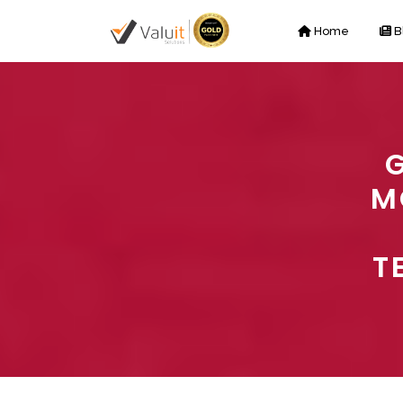
Home
B
G
M
T