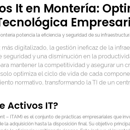
os It en Montería: Opt
 Tecnológica Empresari
tería potencia la eficiencia y seguridad de su infraestructur
más digitalizado, la gestión ineficaz de la infr
e seguridad y una disminución en la productivid
 para mantener la competitividad y asegurar un c
solo optimiza el ciclo de vida de cada compone
iento normativo, transformando la TI de un cent
e Activos IT?
t – ITAM) es el conjunto de prácticas empresariales que invo
e la adquisición hasta la disposición final. Su objetivo princip